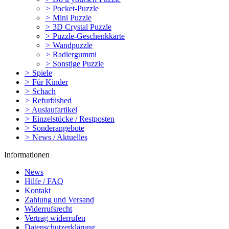
>
Pocket-Puzzle
>
Mini Puzzle
>
3D Crystal Puzzle
>
Puzzle-Geschenkkarte
>
Wandpuzzle
>
Radiergummi
>
Sonstige Puzzle
>
Spiele
>
Für Kinder
>
Schach
>
Refurbished
>
Auslaufartikel
>
Einzelstücke / Restposten
>
Sonderangebote
>
News / Aktuelles
Informationen
News
Hilfe / FAQ
Kontakt
Zahlung und Versand
Widerrufsrecht
Vertrag widerrufen
Datenschutzerklärung