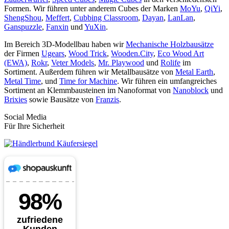
Formen. Wir führen unter anderem Cubes der Marken
MoYu
,
QiYi
,
ShengShou
,
Meffert
,
Cubbing Classroom
,
Dayan
,
LanLan
,
Ganspuzzle
,
Fanxin
und
YuXin
.
Im Bereich 3D-Modellbau haben wir
Mechanische Holzbausätze
der Firmen
Ugears
,
Wood Trick
,
Wooden.City
,
Eco Wood Art
(EWA)
,
Rokr
,
Veter Models
,
Mr. Playwood
und
Rolife
im
Sortiment. Außerdem führen wir Metallbausätze von
Metal Earth
,
Metal Time
, und
Time for Machine
. Wir führen ein umfangreiches
Sortiment an Klemmbausteinen im Nanoformat von
Nanoblock
und
Brixies
sowie Bausätze von
Franzis
.
Social Media
Für Ihre Sicherheit