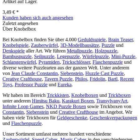
Artikel auf Lager.
3,49 € *
Kunden haben sich auch angesehen
Zuletzt angesehen
Über Knobelbox
Bei Knobelbox finden Sie über 4.000
Geduldsspiele
,
Brain Teaser
,
Knobelspiele
,
Zauberwürfel
,
3D-Modellbausätze
,
Puzzle
und
Denkspiele
aller Art. Wir führen
Metallpuzzle
,
Holzpuzzle
,
Bambuspuzzle
,
Seilpuzzle
,
Legepuzzle
,
Würfelpuzzle
,
Mini-Puzzle
,
Schlangenwürfel
,
Pyramiden
,
Trickschlösser
,
Flaschenpuzzle
und
diverse weitere Puzzlearten aus der ganzen Welt. Unter anderem
von
Jean Claude Constantin
,
Siebenstein
,
Huzzle Cast Puzzle
,
Creative Crafthouse
,
Tavern Puzzle
,
Philos
,
Fridolin
,
Bartl
,
Recent
Toys
,
Professor Puzzle
und
Eureka
.
Wir haben im Bereich
Trickkisten
,
Knobelboxen
und
Trickboxen
unter anderem
Himitsu Baku
,
Karakuri Boxen
,
TransylvanyArt
,
Infinite Loop Games
,
NKD Puzzle Boxen
sowie Trickboxen von
Constantin
,
Siebenstein
und
Creative Crafthouse
im Angebot. Wir
haben viele Trickboxen für
Geldgeschenke
,
Geschenkverpackungen
und
Flaschenpuzzle
.
Unser Sortiment umfasst mehrere hundert verschiedene
Zauberwürfel
,
Speed Cubes
,
Magic Cubes
in den verschiedensten