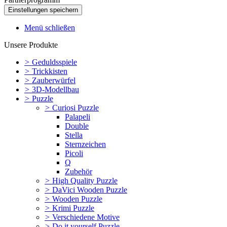
Menü schließen
Unsere Produkte
>
Geduldsspiele
>
Trickkisten
>
Zauberwürfel
>
3D-Modellbau
>
Puzzle
>
Curiosi Puzzle
Palapeli
Double
Stella
Sternzeichen
Picoli
Q
Zubehör
>
High Quality Puzzle
>
DaVici Wooden Puzzle
>
Wooden Puzzle
>
Krimi Puzzle
>
Verschiedene Motive
>
Do it yourself Puzzle