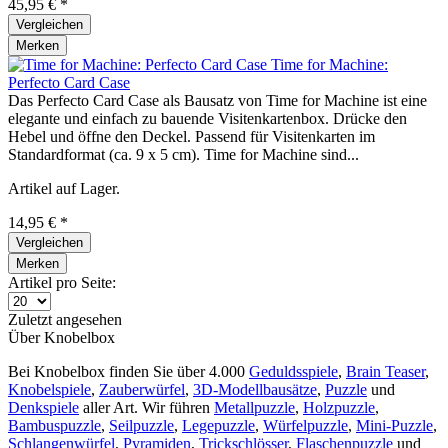
45,95 € *
Vergleichen
Merken
Time for Machine:
Perfecto Card Case
Das Perfecto Card Case als Bausatz von Time for Machine ist eine
elegante und einfach zu bauende Visitenkartenbox. Drücke den
Hebel und öffne den Deckel. Passend für Visitenkarten im
Standardformat (ca. 9 x 5 cm). Time for Machine sind...
Artikel auf Lager.
14,95 € *
Vergleichen
Merken
Artikel pro Seite:
Zuletzt angesehen
Über Knobelbox
Bei Knobelbox finden Sie über 4.000
Geduldsspiele
,
Brain Teaser
,
Knobelspiele
,
Zauberwürfel
,
3D-Modellbausätze
,
Puzzle
und
Denkspiele
aller Art. Wir führen
Metallpuzzle
,
Holzpuzzle
,
Bambuspuzzle
,
Seilpuzzle
,
Legepuzzle
,
Würfelpuzzle
,
Mini-Puzzle
,
Schlangenwürfel
,
Pyramiden
,
Trickschlösser
,
Flaschenpuzzle
und