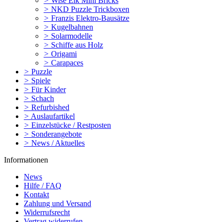
>
Wise Elk Mini Bricks
>
NKD Puzzle Trickboxen
>
Franzis Elektro-Bausätze
>
Kugelbahnen
>
Solarmodelle
>
Schiffe aus Holz
>
Origami
>
Carapaces
>
Puzzle
>
Spiele
>
Für Kinder
>
Schach
>
Refurbished
>
Auslaufartikel
>
Einzelstücke / Restposten
>
Sonderangebote
>
News / Aktuelles
Informationen
News
Hilfe / FAQ
Kontakt
Zahlung und Versand
Widerrufsrecht
Vertrag widerrufen