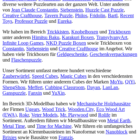
diverse weitere Puzzlearten aus der ganzen Welt. Unter anderem
von
Jean Claude Constantin
,
Siebenstein
,
Huzzle Cast Puzzle
,
Creative Crafthouse
,
Tavern Puzzle
,
Philos
,
Fridolin
,
Bartl
,
Recent
Toys
,
Professor Puzzle
und
Eureka
.
Wir haben im Bereich
Trickkisten
,
Knobelboxen
und
Trickboxen
unter anderem
Himitsu Baku
,
Karakuri Boxen
,
TransylvanyArt
,
Infinite Loop Games
,
NKD Puzzle Boxen
sowie Trickboxen von
Constantin
,
Siebenstein
und
Creative Crafthouse
im Angebot. Wir
haben viele Trickboxen für
Geldgeschenke
,
Geschenkverpackungen
und
Flaschenpuzzle
.
Unser Sortiment umfasst mehrere hundert verschiedene
Zauberwürfel
,
Speed Cubes
,
Magic Cubes
in den verschiedensten
Formen. Wir führen unter anderem Cubes der Marken
MoYu
,
QiYi
,
ShengShou
,
Meffert
,
Cubbing Classroom
,
Dayan
,
LanLan
,
Ganspuzzle
,
Fanxin
und
YuXin
.
Im Bereich 3D-Modellbau haben wir
Mechanische Holzbausätze
der Firmen
Ugears
,
Wood Trick
,
Wooden.City
,
Eco Wood Art
(EWA)
,
Rokr
,
Veter Models
,
Mr. Playwood
und
Rolife
im
Sortiment. Außerdem führen wir Metallbausätze von
Metal Earth
,
Metal Time
, und
Time for Machine
. Wir führen ein umfangreiches
Sortiment an Klemmbausteinen im Nanoformat von
Nanoblock
und
Brixies
sowie Bausätze von
Franzis
.