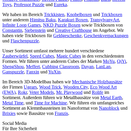
Toys
,
Professor Puzzle
und
Eureka
.
Wir haben im Bereich
Trickkisten
,
Knobelboxen
und
Trickboxen
unter anderem
Himitsu Baku
,
Karakuri Boxen
,
TransylvanyArt
,
Infinite Loop Games
,
NKD Puzzle Boxen
sowie Trickboxen von
Constantin
,
Siebenstein
und
Creative Crafthouse
im Angebot. Wir
haben viele Trickboxen für
Geldgeschenke
,
Geschenkverpackungen
und
Flaschenpuzzle
.
Unser Sortiment umfasst mehrere hundert verschiedene
Zauberwürfel
,
Speed Cubes
,
Magic Cubes
in den verschiedensten
Formen. Wir führen unter anderem Cubes der Marken
MoYu
,
QiYi
,
ShengShou
,
Meffert
,
Cubbing Classroom
,
Dayan
,
LanLan
,
Ganspuzzle
,
Fanxin
und
YuXin
.
Im Bereich 3D-Modellbau haben wir
Mechanische Holzbausätze
der Firmen
Ugears
,
Wood Trick
,
Wooden.City
,
Eco Wood Art
(EWA)
,
Rokr
,
Veter Models
,
Mr. Playwood
und
Rolife
im
Sortiment. Außerdem führen wir Metallbausätze von
Metal Earth
,
Metal Time
, und
Time for Machine
. Wir führen ein umfangreiches
Sortiment an Klemmbausteinen im Nanoformat von
Nanoblock
und
Brixies
sowie Bausätze von
Franzis
.
Social Media
Für Ihre Sicherheit