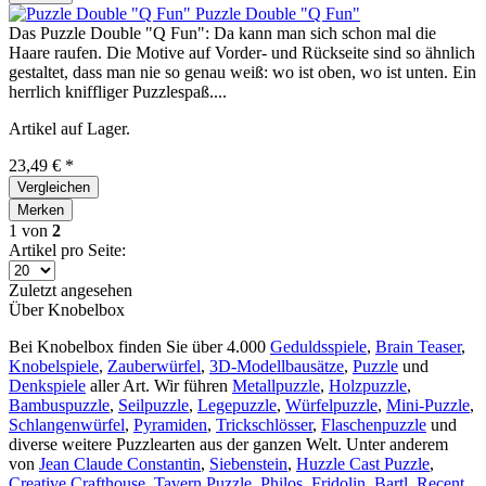
Puzzle Double "Q Fun"
Das Puzzle Double "Q Fun": Da kann man sich schon mal die
Haare raufen. Die Motive auf Vorder- und Rückseite sind so ähnlich
gestaltet, dass man nie so genau weiß: wo ist oben, wo ist unten. Ein
herrlich kniffliger Puzzlespaß....
Artikel auf Lager.
23,49 € *
Vergleichen
Merken
1
von
2
Artikel pro Seite:
Zuletzt angesehen
Über Knobelbox
Bei Knobelbox finden Sie über 4.000
Geduldsspiele
,
Brain Teaser
,
Knobelspiele
,
Zauberwürfel
,
3D-Modellbausätze
,
Puzzle
und
Denkspiele
aller Art. Wir führen
Metallpuzzle
,
Holzpuzzle
,
Bambuspuzzle
,
Seilpuzzle
,
Legepuzzle
,
Würfelpuzzle
,
Mini-Puzzle
,
Schlangenwürfel
,
Pyramiden
,
Trickschlösser
,
Flaschenpuzzle
und
diverse weitere Puzzlearten aus der ganzen Welt. Unter anderem
von
Jean Claude Constantin
,
Siebenstein
,
Huzzle Cast Puzzle
,
Creative Crafthouse
,
Tavern Puzzle
,
Philos
,
Fridolin
,
Bartl
,
Recent