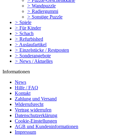
>
Puzzle-Geschenkkarte
>
Wandpuzzle
>
Radiergummi
>
Sonstige Puzzle
>
Spiele
>
Für Kinder
>
Schach
>
Refurbished
>
Auslaufartikel
>
Einzelstücke / Restposten
>
Sonderangebote
>
News / Aktuelles
Informationen
News
Hilfe / FAQ
Kontakt
Zahlung und Versand
Widerrufsrecht
Vertrag widerrufen
Datenschutzerklärung
Cookie-Einstellungen
AGB und Kundeninformationen
Impressum