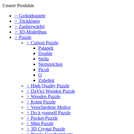
Unsere Produkte
>
Geduldsspiele
>
Trickkisten
>
Zauberwürfel
>
3D-Modellbau
>
Puzzle
>
Curiosi Puzzle
Palapeli
Double
Stella
Sternzeichen
Picoli
Q
Zubehör
>
High Quality Puzzle
>
DaVici Wooden Puzzle
>
Wooden Puzzle
>
Krimi Puzzle
>
Verschiedene Motive
>
Do it yourself Puzzle
>
Pocket-Puzzle
>
Mini Puzzle
>
3D Crystal Puzzle