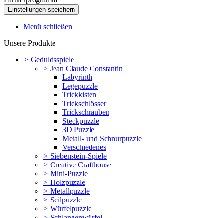
Menü schließen
Unsere Produkte
>
Geduldsspiele
>
Jean Claude Constantin
Labyrinth
Legepuzzle
Trickkisten
Trickschlösser
Trickschrauben
Steckpuzzle
3D Puzzle
Metall- und Schnurpuzzle
Verschiedenes
>
Siebenstein-Spiele
>
Creative Crafthouse
>
Mini-Puzzle
>
Holzpuzzle
>
Metallpuzzle
>
Seilpuzzle
>
Würfelpuzzle
>
Schlangenwürfel