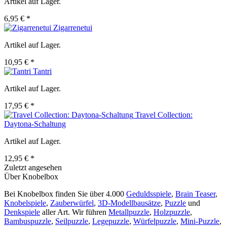
Artikel auf Lager.
6,95 € *
Zigarrenetui
Artikel auf Lager.
10,95 € *
Tantri
Artikel auf Lager.
17,95 € *
Travel Collection:
Daytona-Schaltung
Artikel auf Lager.
12,95 € *
Zuletzt angesehen
Über Knobelbox
Bei Knobelbox finden Sie über 4.000
Geduldsspiele
,
Brain Teaser
,
Knobelspiele
,
Zauberwürfel
,
3D-Modellbausätze
,
Puzzle
und
Denkspiele
aller Art. Wir führen
Metallpuzzle
,
Holzpuzzle
,
Bambuspuzzle
,
Seilpuzzle
,
Legepuzzle
,
Würfelpuzzle
,
Mini-Puzzle
,