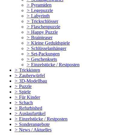
>
Pyramiden
>
Legepuzzle
>
Labyrinth
>
Trickschlösser
>
Flaschenpuzzle
>
Happy Puzzle
>
Brainteaser
>
Kleine Geduldspiele
>
Schlüsselanhänger
>
Set-Packungen
>
Geschenksets
>
Einzelstücke / Restposten
>
Trickkisten
>
Zauberwürfel
>
3D-Modellbau
>
Puzzle
>
Spiele
>
Für Kinder
>
Schach
>
Refurbished
>
Auslaufartikel
>
Einzelstücke / Restposten
>
Sonderangebote
>
News / Aktuelles