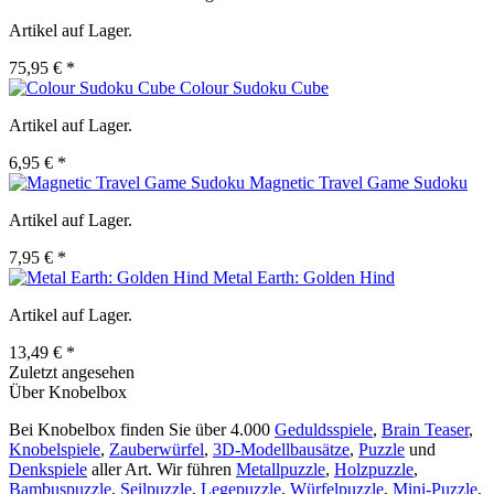
Artikel auf Lager.
75,95 € *
Colour Sudoku Cube
Artikel auf Lager.
6,95 € *
Magnetic Travel Game Sudoku
Artikel auf Lager.
7,95 € *
Metal Earth: Golden Hind
Artikel auf Lager.
13,49 € *
Zuletzt angesehen
Über Knobelbox
Bei Knobelbox finden Sie über 4.000
Geduldsspiele
,
Brain Teaser
,
Knobelspiele
,
Zauberwürfel
,
3D-Modellbausätze
,
Puzzle
und
Denkspiele
aller Art. Wir führen
Metallpuzzle
,
Holzpuzzle
,
Bambuspuzzle
,
Seilpuzzle
,
Legepuzzle
,
Würfelpuzzle
,
Mini-Puzzle
,