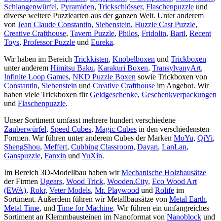
Schlangenwürfel
,
Pyramiden
,
Trickschlösser
,
Flaschenpuzzle
und
diverse weitere Puzzlearten aus der ganzen Welt. Unter anderem
von
Jean Claude Constantin
,
Siebenstein
,
Huzzle Cast Puzzle
,
Creative Crafthouse
,
Tavern Puzzle
,
Philos
,
Fridolin
,
Bartl
,
Recent
Toys
,
Professor Puzzle
und
Eureka
.
Wir haben im Bereich
Trickkisten
,
Knobelboxen
und
Trickboxen
unter anderem
Himitsu Baku
,
Karakuri Boxen
,
TransylvanyArt
,
Infinite Loop Games
,
NKD Puzzle Boxen
sowie Trickboxen von
Constantin
,
Siebenstein
und
Creative Crafthouse
im Angebot. Wir
haben viele Trickboxen für
Geldgeschenke
,
Geschenkverpackungen
und
Flaschenpuzzle
.
Unser Sortiment umfasst mehrere hundert verschiedene
Zauberwürfel
,
Speed Cubes
,
Magic Cubes
in den verschiedensten
Formen. Wir führen unter anderem Cubes der Marken
MoYu
,
QiYi
,
ShengShou
,
Meffert
,
Cubbing Classroom
,
Dayan
,
LanLan
,
Ganspuzzle
,
Fanxin
und
YuXin
.
Im Bereich 3D-Modellbau haben wir
Mechanische Holzbausätze
der Firmen
Ugears
,
Wood Trick
,
Wooden.City
,
Eco Wood Art
(EWA)
,
Rokr
,
Veter Models
,
Mr. Playwood
und
Rolife
im
Sortiment. Außerdem führen wir Metallbausätze von
Metal Earth
,
Metal Time
, und
Time for Machine
. Wir führen ein umfangreiches
Sortiment an Klemmbausteinen im Nanoformat von
Nanoblock
und