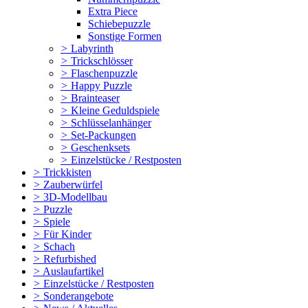
Extra Piece
Schiebepuzzle
Sonstige Formen
>
Labyrinth
>
Trickschlösser
>
Flaschenpuzzle
>
Happy Puzzle
>
Brainteaser
>
Kleine Geduldspiele
>
Schlüsselanhänger
>
Set-Packungen
>
Geschenksets
>
Einzelstücke / Restposten
>
Trickkisten
>
Zauberwürfel
>
3D-Modellbau
>
Puzzle
>
Spiele
>
Für Kinder
>
Schach
>
Refurbished
>
Auslaufartikel
>
Einzelstücke / Restposten
>
Sonderangebote