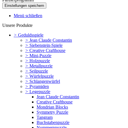
Menü schließen
Unsere Produkte
>
Geduldsspiele
>
Jean Claude Constantin
>
Siebenstein-Spiele
>
Creative Crafthouse
>
Mini-Puzzle
>
Holzpuzzle
>
Metallpuzzle
>
Seilpuzzle
>
Würfelpuzzle
>
Schlangenwürfel
>
Pyramiden
>
Legepuzzle
Jean Claude Constantin
Creative Crafthouse
Mondrian Blocks
Symmetry Puzzle
Tangram
Buchstabenpuzzle
Nummernpuzzle