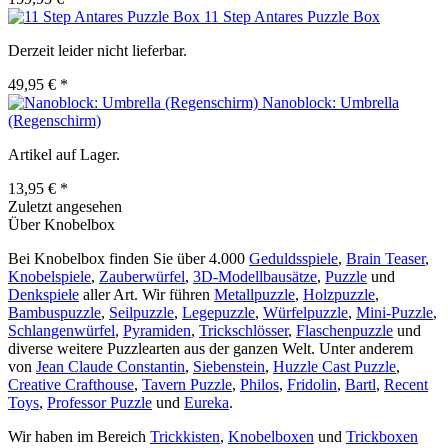
11 Step Antares Puzzle Box
Derzeit leider nicht lieferbar.
49,95 € *
Nanoblock: Umbrella
(Regenschirm)
Artikel auf Lager.
13,95 € *
Zuletzt angesehen
Über Knobelbox
Bei Knobelbox finden Sie über 4.000
Geduldsspiele
,
Brain Teaser
,
Knobelspiele
,
Zauberwürfel
,
3D-Modellbausätze
,
Puzzle
und
Denkspiele
aller Art. Wir führen
Metallpuzzle
,
Holzpuzzle
,
Bambuspuzzle
,
Seilpuzzle
,
Legepuzzle
,
Würfelpuzzle
,
Mini-Puzzle
,
Schlangenwürfel
,
Pyramiden
,
Trickschlösser
,
Flaschenpuzzle
und
diverse weitere Puzzlearten aus der ganzen Welt. Unter anderem
von
Jean Claude Constantin
,
Siebenstein
,
Huzzle Cast Puzzle
,
Creative Crafthouse
,
Tavern Puzzle
,
Philos
,
Fridolin
,
Bartl
,
Recent
Toys
,
Professor Puzzle
und
Eureka
.
Wir haben im Bereich
Trickkisten
,
Knobelboxen
und
Trickboxen