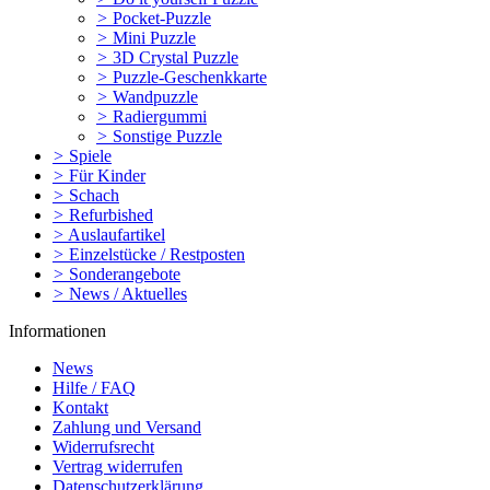
>
Pocket-Puzzle
>
Mini Puzzle
>
3D Crystal Puzzle
>
Puzzle-Geschenkkarte
>
Wandpuzzle
>
Radiergummi
>
Sonstige Puzzle
>
Spiele
>
Für Kinder
>
Schach
>
Refurbished
>
Auslaufartikel
>
Einzelstücke / Restposten
>
Sonderangebote
>
News / Aktuelles
Informationen
News
Hilfe / FAQ
Kontakt
Zahlung und Versand
Widerrufsrecht
Vertrag widerrufen
Datenschutzerklärung