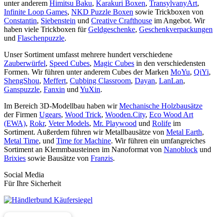
unter anderem
Himitsu Baku
,
Karakuri Boxen
,
TransylvanyArt
,
Infinite Loop Games
,
NKD Puzzle Boxen
sowie Trickboxen von
Constantin
,
Siebenstein
und
Creative Crafthouse
im Angebot. Wir
haben viele Trickboxen für
Geldgeschenke
,
Geschenkverpackungen
und
Flaschenpuzzle
.
Unser Sortiment umfasst mehrere hundert verschiedene
Zauberwürfel
,
Speed Cubes
,
Magic Cubes
in den verschiedensten
Formen. Wir führen unter anderem Cubes der Marken
MoYu
,
QiYi
,
ShengShou
,
Meffert
,
Cubbing Classroom
,
Dayan
,
LanLan
,
Ganspuzzle
,
Fanxin
und
YuXin
.
Im Bereich 3D-Modellbau haben wir
Mechanische Holzbausätze
der Firmen
Ugears
,
Wood Trick
,
Wooden.City
,
Eco Wood Art
(EWA)
,
Rokr
,
Veter Models
,
Mr. Playwood
und
Rolife
im
Sortiment. Außerdem führen wir Metallbausätze von
Metal Earth
,
Metal Time
, und
Time for Machine
. Wir führen ein umfangreiches
Sortiment an Klemmbausteinen im Nanoformat von
Nanoblock
und
Brixies
sowie Bausätze von
Franzis
.
Social Media
Für Ihre Sicherheit