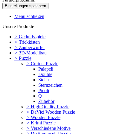
Menü schließen
Unsere Produkte
>
Geduldsspiele
>
Trickkisten
>
Zauberwürfel
>
3D-Modellbau
>
Puzzle
>
Curiosi Puzzle
Palapeli
Double
Stella
Sternzeichen
Picoli
Q
Zubehör
>
High Quality Puzzle
>
DaVici Wooden Puzzle
>
Wooden Puzzle
>
Krimi Puzzle
>
Verschiedene Motive
>
Do it yourself Puzzle