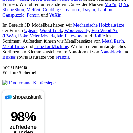
Formen. Wir führen unter anderem Cubes der Marken
MoYu
,
QiYi
,
ShengShou
,
Meffert
,
Cubbing Classroom
,
Dayan
,
LanLan
,
Ganspuzzle
,
Fanxin
und
YuXin
.
Im Bereich 3D-Modellbau haben wir
Mechanische Holzbausätze
der Firmen
Ugears
,
Wood Trick
,
Wooden.City
,
Eco Wood Art
(EWA)
,
Rokr
,
Veter Models
,
Mr. Playwood
und
Rolife
im
Sortiment. Außerdem führen wir Metallbausätze von
Metal Earth
,
Metal Time
, und
Time for Machine
. Wir führen ein umfangreiches
Sortiment an Klemmbausteinen im Nanoformat von
Nanoblock
und
Brixies
sowie Bausätze von
Franzis
.
Social Media
Für Ihre Sicherheit