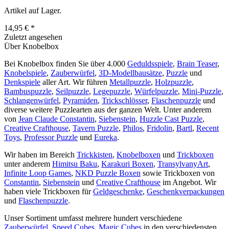
Artikel auf Lager.
14,95 € *
Zuletzt angesehen
Über Knobelbox
Bei Knobelbox finden Sie über 4.000
Geduldsspiele
,
Brain Teaser
,
Knobelspiele
,
Zauberwürfel
,
3D-Modellbausätze
,
Puzzle
und
Denkspiele
aller Art. Wir führen
Metallpuzzle
,
Holzpuzzle
,
Bambuspuzzle
,
Seilpuzzle
,
Legepuzzle
,
Würfelpuzzle
,
Mini-Puzzle
,
Schlangenwürfel
,
Pyramiden
,
Trickschlösser
,
Flaschenpuzzle
und
diverse weitere Puzzlearten aus der ganzen Welt. Unter anderem
von
Jean Claude Constantin
,
Siebenstein
,
Huzzle Cast Puzzle
,
Creative Crafthouse
,
Tavern Puzzle
,
Philos
,
Fridolin
,
Bartl
,
Recent
Toys
,
Professor Puzzle
und
Eureka
.
Wir haben im Bereich
Trickkisten
,
Knobelboxen
und
Trickboxen
unter anderem
Himitsu Baku
,
Karakuri Boxen
,
TransylvanyArt
,
Infinite Loop Games
,
NKD Puzzle Boxen
sowie Trickboxen von
Constantin
,
Siebenstein
und
Creative Crafthouse
im Angebot. Wir
haben viele Trickboxen für
Geldgeschenke
,
Geschenkverpackungen
und
Flaschenpuzzle
.
Unser Sortiment umfasst mehrere hundert verschiedene
Zauberwürfel
,
Speed Cubes
,
Magic Cubes
in den verschiedensten