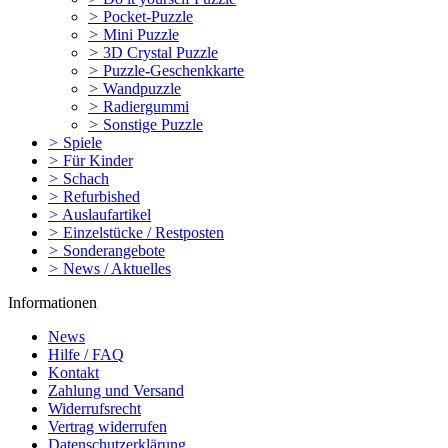
>
Pocket-Puzzle
>
Mini Puzzle
>
3D Crystal Puzzle
>
Puzzle-Geschenkkarte
>
Wandpuzzle
>
Radiergummi
>
Sonstige Puzzle
>
Spiele
>
Für Kinder
>
Schach
>
Refurbished
>
Auslaufartikel
>
Einzelstücke / Restposten
>
Sonderangebote
>
News / Aktuelles
Informationen
News
Hilfe / FAQ
Kontakt
Zahlung und Versand
Widerrufsrecht
Vertrag widerrufen
Datenschutzerklärung