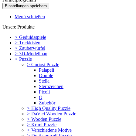
Menü schließen
Unsere Produkte
>
Geduldsspiele
>
Trickkisten
>
Zauberwürfel
>
3D-Modellbau
>
Puzzle
>
Curiosi Puzzle
Palapeli
Double
Stella
Sternzeichen
Picoli
Q
Zubehör
>
High Quality Puzzle
>
DaVici Wooden Puzzle
>
Wooden Puzzle
>
Krimi Puzzle
>
Verschiedene Motive
>
Do it yourself Puzzle