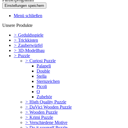
Menü schließen
Unsere Produkte
>
Geduldsspiele
>
Trickkisten
>
Zauberwürfel
>
3D-Modellbau
>
Puzzle
>
Curiosi Puzzle
Palapeli
Double
Stella
Sternzeichen
Picoli
Q
Zubehör
>
High Quality Puzzle
>
DaVici Wooden Puzzle
>
Wooden Puzzle
>
Krimi Puzzle
>
Verschiedene Motive
>
Do it yourself Puzzle