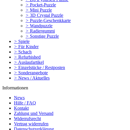
>
Pocket-Puzzle
>
Mini Puzzle
>
3D Crystal Puzzle
>
Puzzle-Geschenkkarte
>
Wandpuzzle
>
Radiergummi
>
Sonstige Puzzle
>
Spiele
>
Für Kinder
>
Schach
>
Refurbished
>
Auslaufartikel
>
Einzelstücke / Restposten
>
Sonderangebote
>
News / Aktuelles
Informationen
News
Hilfe / FAQ
Kontakt
Zahlung und Versand
Widerrufsrecht
Vertrag widerrufen
Datenschutzerklärung