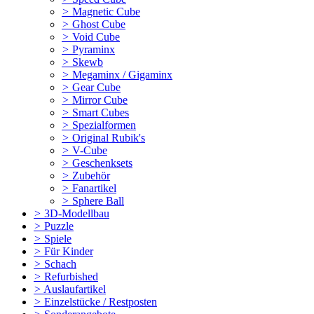
>
Magnetic Cube
>
Ghost Cube
>
Void Cube
>
Pyraminx
>
Skewb
>
Megaminx / Gigaminx
>
Gear Cube
>
Mirror Cube
>
Smart Cubes
>
Spezialformen
>
Original Rubik's
>
V-Cube
>
Geschenksets
>
Zubehör
>
Fanartikel
>
Sphere Ball
>
3D-Modellbau
>
Puzzle
>
Spiele
>
Für Kinder
>
Schach
>
Refurbished
>
Auslaufartikel
>
Einzelstücke / Restposten