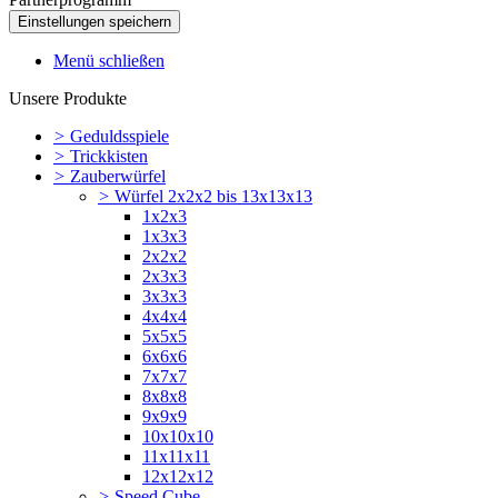
Menü schließen
Unsere Produkte
>
Geduldsspiele
>
Trickkisten
>
Zauberwürfel
>
Würfel 2x2x2 bis 13x13x13
1x2x3
1x3x3
2x2x2
2x3x3
3x3x3
4x4x4
5x5x5
6x6x6
7x7x7
8x8x8
9x9x9
10x10x10
11x11x11
12x12x12
>
Speed Cube