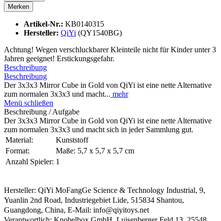
Merken
Artikel-Nr.:
KB0140315
Hersteller:
QiYi
(QY1540BG)
Achtung! Wegen verschluckbarer Kleinteile nicht für Kinder unter 3
Jahren geeignet! Erstickungsgefahr.
Beschreibung
Beschreibung
Der 3x3x3 Mirror Cube in Gold von QiYi ist eine nette Alternative
zum normalen 3x3x3 und macht...
mehr
Menü schließen
Beschreibung / Aufgabe
Der 3x3x3 Mirror Cube in Gold von QiYi ist eine nette Alternative
zum normalen 3x3x3 und macht sich in jeder Sammlung gut.
Material:
Kunststoff
Format:
Maße: 5,7 x 5,7 x 5,7 cm
Anzahl Spieler:
1
Hersteller: QiYi MoFangGe Science & Technology Industrial, 9,
Yuanlin 2nd Road, Industriegebiet Lide, 515834 Shantou,
Guangdong, China, E-Mail: info@qiyitoys.net
Verantwortlich: Knobelbox GmbH, Luisenberger Feld 13, 25548