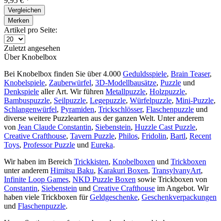
9,95 € *
Vergleichen
Merken
Artikel pro Seite:
Zuletzt angesehen
Über Knobelbox
Bei Knobelbox finden Sie über 4.000
Geduldsspiele
,
Brain Teaser
,
Knobelspiele
,
Zauberwürfel
,
3D-Modellbausätze
,
Puzzle
und
Denkspiele
aller Art. Wir führen
Metallpuzzle
,
Holzpuzzle
,
Bambuspuzzle
,
Seilpuzzle
,
Legepuzzle
,
Würfelpuzzle
,
Mini-Puzzle
,
Schlangenwürfel
,
Pyramiden
,
Trickschlösser
,
Flaschenpuzzle
und
diverse weitere Puzzlearten aus der ganzen Welt. Unter anderem
von
Jean Claude Constantin
,
Siebenstein
,
Huzzle Cast Puzzle
,
Creative Crafthouse
,
Tavern Puzzle
,
Philos
,
Fridolin
,
Bartl
,
Recent
Toys
,
Professor Puzzle
und
Eureka
.
Wir haben im Bereich
Trickkisten
,
Knobelboxen
und
Trickboxen
unter anderem
Himitsu Baku
,
Karakuri Boxen
,
TransylvanyArt
,
Infinite Loop Games
,
NKD Puzzle Boxen
sowie Trickboxen von
Constantin
,
Siebenstein
und
Creative Crafthouse
im Angebot. Wir
haben viele Trickboxen für
Geldgeschenke
,
Geschenkverpackungen
und
Flaschenpuzzle
.