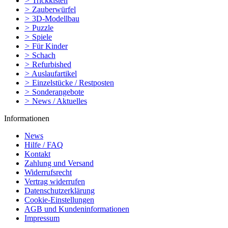
>
Trickkisten
>
Zauberwürfel
>
3D-Modellbau
>
Puzzle
>
Spiele
>
Für Kinder
>
Schach
>
Refurbished
>
Auslaufartikel
>
Einzelstücke / Restposten
>
Sonderangebote
>
News / Aktuelles
Informationen
News
Hilfe / FAQ
Kontakt
Zahlung und Versand
Widerrufsrecht
Vertrag widerrufen
Datenschutzerklärung
Cookie-Einstellungen
AGB und Kundeninformationen
Impressum