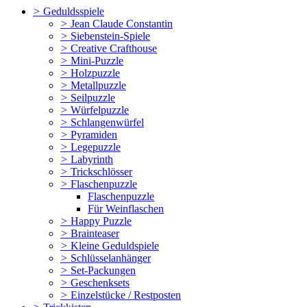
>
Geduldsspiele
>
Jean Claude Constantin
>
Siebenstein-Spiele
>
Creative Crafthouse
>
Mini-Puzzle
>
Holzpuzzle
>
Metallpuzzle
>
Seilpuzzle
>
Würfelpuzzle
>
Schlangenwürfel
>
Pyramiden
>
Legepuzzle
>
Labyrinth
>
Trickschlösser
>
Flaschenpuzzle
Flaschenpuzzle
Für Weinflaschen
>
Happy Puzzle
>
Brainteaser
>
Kleine Geduldspiele
>
Schlüsselanhänger
>
Set-Packungen
>
Geschenksets
>
Einzelstücke / Restposten