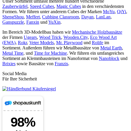
Unser Sortiment umfasst mehrere hundert verschiedene
Zauberwürfel
,
Speed Cubes
,
Magic Cubes
in den verschiedensten
Formen. Wir führen unter anderem Cubes der Marken
MoYu
,
QiYi
,
ShengShou
,
Meffert
,
Cubbing Classroom
,
Dayan
,
LanLan
,
Ganspuzzle
,
Fanxin
und
YuXin
.
Im Bereich 3D-Modellbau haben wir
Mechanische Holzbausätze
der Firmen
Ugears
,
Wood Trick
,
Wooden.City
,
Eco Wood Art
(EWA)
,
Rokr
,
Veter Models
,
Mr. Playwood
und
Rolife
im
Sortiment. Außerdem führen wir Metallbausätze von
Metal Earth
,
Metal Time
, und
Time for Machine
. Wir führen ein umfangreiches
Sortiment an Klemmbausteinen im Nanoformat von
Nanoblock
und
Brixies
sowie Bausätze von
Franzis
.
Social Media
Für Ihre Sicherheit