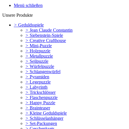
Menü schließen
Unsere Produkte
>
Geduldsspiele
>
Jean Claude Constantin
>
Siebenstein-Spiele
>
Creative Crafthouse
>
Mini-Puzzle
>
Holzpuzzle
>
Metallpuzzle
>
Seilpuzzle
>
Würfelpuzzle
>
Schlangenwürfel
>
Pyramiden
>
Legepuzzle
>
Labyrinth
>
Trickschlösser
>
Flaschenpuzzle
>
Happy Puzzle
>
Brainteaser
>
Kleine Geduldspiele
>
Schlüsselanhänger
>
Set-Packungen
>
Geschenksets