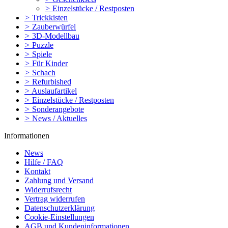
>
Einzelstücke / Restposten
>
Trickkisten
>
Zauberwürfel
>
3D-Modellbau
>
Puzzle
>
Spiele
>
Für Kinder
>
Schach
>
Refurbished
>
Auslaufartikel
>
Einzelstücke / Restposten
>
Sonderangebote
>
News / Aktuelles
Informationen
News
Hilfe / FAQ
Kontakt
Zahlung und Versand
Widerrufsrecht
Vertrag widerrufen
Datenschutzerklärung
Cookie-Einstellungen
AGB und Kundeninformationen