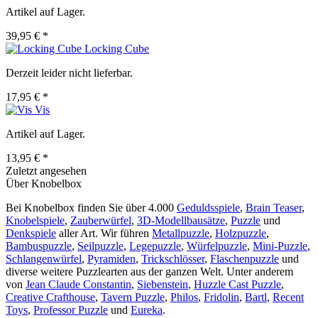
Artikel auf Lager.
39,95 € *
Locking Cube
Derzeit leider nicht lieferbar.
17,95 € *
Vis
Artikel auf Lager.
13,95 € *
Zuletzt angesehen
Über Knobelbox
Bei Knobelbox finden Sie über 4.000
Geduldsspiele
,
Brain Teaser
,
Knobelspiele
,
Zauberwürfel
,
3D-Modellbausätze
,
Puzzle
und
Denkspiele
aller Art. Wir führen
Metallpuzzle
,
Holzpuzzle
,
Bambuspuzzle
,
Seilpuzzle
,
Legepuzzle
,
Würfelpuzzle
,
Mini-Puzzle
,
Schlangenwürfel
,
Pyramiden
,
Trickschlösser
,
Flaschenpuzzle
und
diverse weitere Puzzlearten aus der ganzen Welt. Unter anderem
von
Jean Claude Constantin
,
Siebenstein
,
Huzzle Cast Puzzle
,
Creative Crafthouse
,
Tavern Puzzle
,
Philos
,
Fridolin
,
Bartl
,
Recent
Toys
,
Professor Puzzle
und
Eureka
.