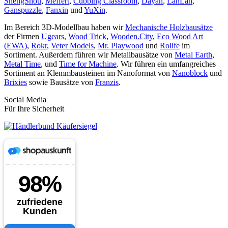
ShengShou
,
Meffert
,
Cubbing Classroom
,
Dayan
,
LanLan
,
Ganspuzzle
,
Fanxin
und
YuXin
.
Im Bereich 3D-Modellbau haben wir
Mechanische Holzbausätze
der Firmen
Ugears
,
Wood Trick
,
Wooden.City
,
Eco Wood Art
(EWA)
,
Rokr
,
Veter Models
,
Mr. Playwood
und
Rolife
im
Sortiment. Außerdem führen wir Metallbausätze von
Metal Earth
,
Metal Time
, und
Time for Machine
. Wir führen ein umfangreiches
Sortiment an Klemmbausteinen im Nanoformat von
Nanoblock
und
Brixies
sowie Bausätze von
Franzis
.
Social Media
Für Ihre Sicherheit