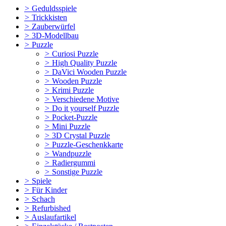
>
Geduldsspiele
>
Trickkisten
>
Zauberwürfel
>
3D-Modellbau
>
Puzzle
>
Curiosi Puzzle
>
High Quality Puzzle
>
DaVici Wooden Puzzle
>
Wooden Puzzle
>
Krimi Puzzle
>
Verschiedene Motive
>
Do it yourself Puzzle
>
Pocket-Puzzle
>
Mini Puzzle
>
3D Crystal Puzzle
>
Puzzle-Geschenkkarte
>
Wandpuzzle
>
Radiergummi
>
Sonstige Puzzle
>
Spiele
>
Für Kinder
>
Schach
>
Refurbished
>
Auslaufartikel