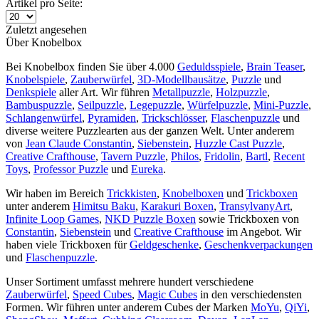
Artikel pro Seite:
Zuletzt angesehen
Über Knobelbox
Bei Knobelbox finden Sie über 4.000
Geduldsspiele
,
Brain Teaser
,
Knobelspiele
,
Zauberwürfel
,
3D-Modellbausätze
,
Puzzle
und
Denkspiele
aller Art. Wir führen
Metallpuzzle
,
Holzpuzzle
,
Bambuspuzzle
,
Seilpuzzle
,
Legepuzzle
,
Würfelpuzzle
,
Mini-Puzzle
,
Schlangenwürfel
,
Pyramiden
,
Trickschlösser
,
Flaschenpuzzle
und
diverse weitere Puzzlearten aus der ganzen Welt. Unter anderem
von
Jean Claude Constantin
,
Siebenstein
,
Huzzle Cast Puzzle
,
Creative Crafthouse
,
Tavern Puzzle
,
Philos
,
Fridolin
,
Bartl
,
Recent
Toys
,
Professor Puzzle
und
Eureka
.
Wir haben im Bereich
Trickkisten
,
Knobelboxen
und
Trickboxen
unter anderem
Himitsu Baku
,
Karakuri Boxen
,
TransylvanyArt
,
Infinite Loop Games
,
NKD Puzzle Boxen
sowie Trickboxen von
Constantin
,
Siebenstein
und
Creative Crafthouse
im Angebot. Wir
haben viele Trickboxen für
Geldgeschenke
,
Geschenkverpackungen
und
Flaschenpuzzle
.
Unser Sortiment umfasst mehrere hundert verschiedene
Zauberwürfel
,
Speed Cubes
,
Magic Cubes
in den verschiedensten
Formen. Wir führen unter anderem Cubes der Marken
MoYu
,
QiYi
,