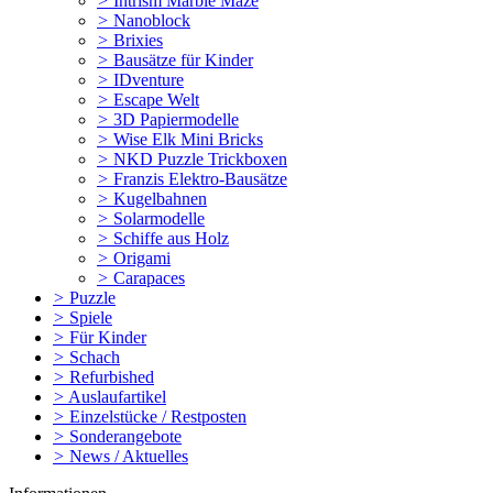
>
Intrism Marble Maze
>
Nanoblock
>
Brixies
>
Bausätze für Kinder
>
IDventure
>
Escape Welt
>
3D Papiermodelle
>
Wise Elk Mini Bricks
>
NKD Puzzle Trickboxen
>
Franzis Elektro-Bausätze
>
Kugelbahnen
>
Solarmodelle
>
Schiffe aus Holz
>
Origami
>
Carapaces
>
Puzzle
>
Spiele
>
Für Kinder
>
Schach
>
Refurbished
>
Auslaufartikel
>
Einzelstücke / Restposten
>
Sonderangebote
>
News / Aktuelles