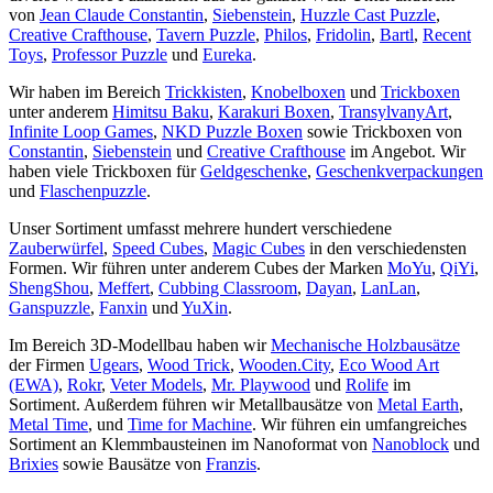
von
Jean Claude Constantin
,
Siebenstein
,
Huzzle Cast Puzzle
,
Creative Crafthouse
,
Tavern Puzzle
,
Philos
,
Fridolin
,
Bartl
,
Recent
Toys
,
Professor Puzzle
und
Eureka
.
Wir haben im Bereich
Trickkisten
,
Knobelboxen
und
Trickboxen
unter anderem
Himitsu Baku
,
Karakuri Boxen
,
TransylvanyArt
,
Infinite Loop Games
,
NKD Puzzle Boxen
sowie Trickboxen von
Constantin
,
Siebenstein
und
Creative Crafthouse
im Angebot. Wir
haben viele Trickboxen für
Geldgeschenke
,
Geschenkverpackungen
und
Flaschenpuzzle
.
Unser Sortiment umfasst mehrere hundert verschiedene
Zauberwürfel
,
Speed Cubes
,
Magic Cubes
in den verschiedensten
Formen. Wir führen unter anderem Cubes der Marken
MoYu
,
QiYi
,
ShengShou
,
Meffert
,
Cubbing Classroom
,
Dayan
,
LanLan
,
Ganspuzzle
,
Fanxin
und
YuXin
.
Im Bereich 3D-Modellbau haben wir
Mechanische Holzbausätze
der Firmen
Ugears
,
Wood Trick
,
Wooden.City
,
Eco Wood Art
(EWA)
,
Rokr
,
Veter Models
,
Mr. Playwood
und
Rolife
im
Sortiment. Außerdem führen wir Metallbausätze von
Metal Earth
,
Metal Time
, und
Time for Machine
. Wir führen ein umfangreiches
Sortiment an Klemmbausteinen im Nanoformat von
Nanoblock
und
Brixies
sowie Bausätze von
Franzis
.