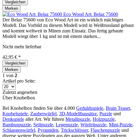
Vergleichen
Merken
Eco Wood Art: Belaz 75600
Der Belaz 75600 von Eco Wood Art ist ein wirklich mächtiges
Modell. Das Vorbild zu diesem Modell wird in Weißrussland gebaut
und kommt weltweit in Minen zum Einsatz. Das fertig gebaute
Modell wiegt über 1 kg und ist mit einem starken...
Nicht mehr lieferbar
42,95 € *
Vergleichen
Merken
1
von
2
Artikel pro Seite:
Zuletzt angesehen
Über Knobelbox
Bei Knobelbox finden Sie über 4.000
Geduldsspiele
,
Brain Teaser
,
Knobelspiele
,
Zauberwürfel
,
3D-Modellbausätze
,
Puzzle
und
Denkspiele
aller Art. Wir führen
Metallpuzzle
,
Holzpuzzle
,
Bambuspuzzle
,
Seilpuzzle
,
Legepuzzle
,
Würfelpuzzle
,
Mini-Puzzle
,
Schlangenwürfel
,
Pyramiden
,
Trickschlösser
,
Flaschenpuzzle
und
diverse weitere Puzzlearten aus der ganzen Welt. Unter anderem