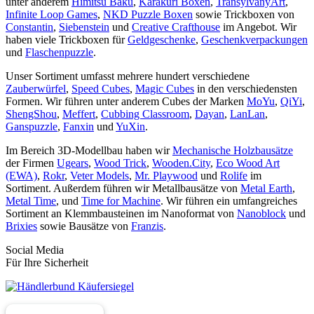
unter anderem
Himitsu Baku
,
Karakuri Boxen
,
TransylvanyArt
,
Infinite Loop Games
,
NKD Puzzle Boxen
sowie Trickboxen von
Constantin
,
Siebenstein
und
Creative Crafthouse
im Angebot. Wir
haben viele Trickboxen für
Geldgeschenke
,
Geschenkverpackungen
und
Flaschenpuzzle
.
Unser Sortiment umfasst mehrere hundert verschiedene
Zauberwürfel
,
Speed Cubes
,
Magic Cubes
in den verschiedensten
Formen. Wir führen unter anderem Cubes der Marken
MoYu
,
QiYi
,
ShengShou
,
Meffert
,
Cubbing Classroom
,
Dayan
,
LanLan
,
Ganspuzzle
,
Fanxin
und
YuXin
.
Im Bereich 3D-Modellbau haben wir
Mechanische Holzbausätze
der Firmen
Ugears
,
Wood Trick
,
Wooden.City
,
Eco Wood Art
(EWA)
,
Rokr
,
Veter Models
,
Mr. Playwood
und
Rolife
im
Sortiment. Außerdem führen wir Metallbausätze von
Metal Earth
,
Metal Time
, und
Time for Machine
. Wir führen ein umfangreiches
Sortiment an Klemmbausteinen im Nanoformat von
Nanoblock
und
Brixies
sowie Bausätze von
Franzis
.
Social Media
Für Ihre Sicherheit