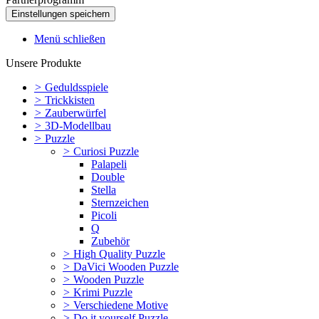
Menü schließen
Unsere Produkte
>
Geduldsspiele
>
Trickkisten
>
Zauberwürfel
>
3D-Modellbau
>
Puzzle
>
Curiosi Puzzle
Palapeli
Double
Stella
Sternzeichen
Picoli
Q
Zubehör
>
High Quality Puzzle
>
DaVici Wooden Puzzle
>
Wooden Puzzle
>
Krimi Puzzle
>
Verschiedene Motive
>
Do it yourself Puzzle