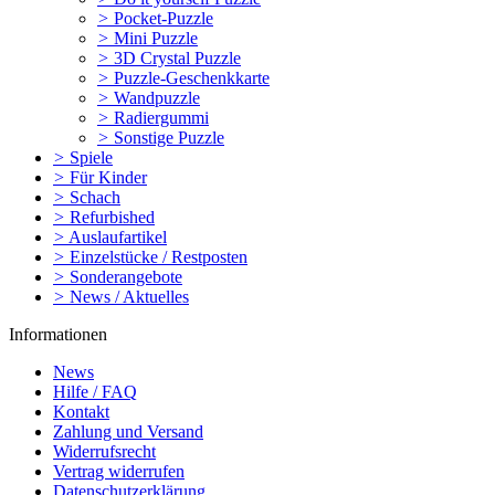
>
Pocket-Puzzle
>
Mini Puzzle
>
3D Crystal Puzzle
>
Puzzle-Geschenkkarte
>
Wandpuzzle
>
Radiergummi
>
Sonstige Puzzle
>
Spiele
>
Für Kinder
>
Schach
>
Refurbished
>
Auslaufartikel
>
Einzelstücke / Restposten
>
Sonderangebote
>
News / Aktuelles
Informationen
News
Hilfe / FAQ
Kontakt
Zahlung und Versand
Widerrufsrecht
Vertrag widerrufen
Datenschutzerklärung