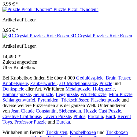
3,95 € *
Puzzle Picoli "Knoten"
Artikel auf Lager.
3,95 € *
3D Crystal Puzzle - Rote Rosen
Artikel auf Lager.
14,49 € *
Zuletzt angesehen
Über Knobelbox
Bei Knobelbox finden Sie über 4.000
Geduldsspiele
,
Brain Teaser
,
Knobelspiele
,
Zauberwürfel
,
3D-Modellbausätze
,
Puzzle
und
Denkspiele
aller Art. Wir führen
Metallpuzzle
,
Holzpuzzle
,
Bambuspuzzle
,
Seilpuzzle
,
Legepuzzle
,
Würfelpuzzle
,
Mini-Puzzle
,
Schlangenwürfel
,
Pyramiden
,
Trickschlösser
,
Flaschenpuzzle
und
diverse weitere Puzzlearten aus der ganzen Welt. Unter anderem
von
Jean Claude Constantin
,
Siebenstein
,
Huzzle Cast Puzzle
,
Creative Crafthouse
,
Tavern Puzzle
,
Philos
,
Fridolin
,
Bartl
,
Recent
Toys
,
Professor Puzzle
und
Eureka
.
Wir haben im Bereich
Trickkisten
,
Knobelboxen
und
Trickboxen