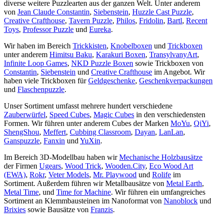
diverse weitere Puzzlearten aus der ganzen Welt. Unter anderem
von
Jean Claude Constantin
,
Siebenstein
,
Huzzle Cast Puzzle
,
Creative Crafthouse
,
Tavern Puzzle
,
Philos
,
Fridolin
,
Bartl
,
Recent
Toys
,
Professor Puzzle
und
Eureka
.
Wir haben im Bereich
Trickkisten
,
Knobelboxen
und
Trickboxen
unter anderem
Himitsu Baku
,
Karakuri Boxen
,
TransylvanyArt
,
Infinite Loop Games
,
NKD Puzzle Boxen
sowie Trickboxen von
Constantin
,
Siebenstein
und
Creative Crafthouse
im Angebot. Wir
haben viele Trickboxen für
Geldgeschenke
,
Geschenkverpackungen
und
Flaschenpuzzle
.
Unser Sortiment umfasst mehrere hundert verschiedene
Zauberwürfel
,
Speed Cubes
,
Magic Cubes
in den verschiedensten
Formen. Wir führen unter anderem Cubes der Marken
MoYu
,
QiYi
,
ShengShou
,
Meffert
,
Cubbing Classroom
,
Dayan
,
LanLan
,
Ganspuzzle
,
Fanxin
und
YuXin
.
Im Bereich 3D-Modellbau haben wir
Mechanische Holzbausätze
der Firmen
Ugears
,
Wood Trick
,
Wooden.City
,
Eco Wood Art
(EWA)
,
Rokr
,
Veter Models
,
Mr. Playwood
und
Rolife
im
Sortiment. Außerdem führen wir Metallbausätze von
Metal Earth
,
Metal Time
, und
Time for Machine
. Wir führen ein umfangreiches
Sortiment an Klemmbausteinen im Nanoformat von
Nanoblock
und
Brixies
sowie Bausätze von
Franzis
.