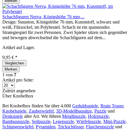
Merken
Schachfiguren Nerva, Königshöhe 76 mm,...
Design: Staunton, Königshöhe 76 mm, Kunststoff, schwarz und
weiß, Filzsockel, im Polybeutel. Schach ist ein spannendes
Strategiespiel für zwei Personen. Zwei Spieler sitzen sich gegenüber
und bewegen abwechselnd die Schachfiguren auf dem...
Artikel auf Lager.
9,95 € *
Vergleichen
Merken
1
von
7
Artikel pro Seite:
Zuletzt angesehen
Über Knobelbox
Bei Knobelbox finden Sie über 4.000
Geduldsspiele
,
Brain Teaser
,
Knobelspiele
,
Zauberwürfel
,
3D-Modellbausätze
,
Puzzle
und
Denkspiele
aller Art. Wir führen
Metallpuzzle
,
Holzpuzzle
,
Bambuspuzzle
,
Seilpuzzle
,
Legepuzzle
,
Würfelpuzzle
,
Mini-Puzzle
,
Schlangenwürfel
,
Pyramiden
,
Trickschlösser
,
Flaschenpuzzle
und