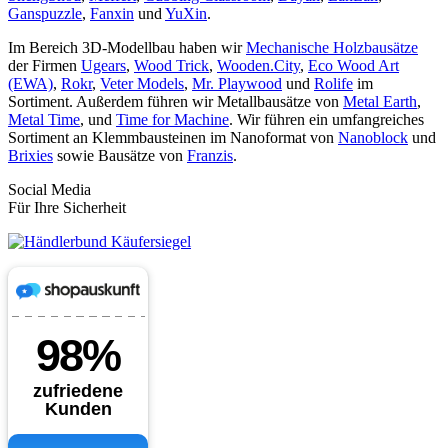
Ganspuzzle
,
Fanxin
und
YuXin
.
Im Bereich 3D-Modellbau haben wir
Mechanische Holzbausätze
der Firmen
Ugears
,
Wood Trick
,
Wooden.City
,
Eco Wood Art
(EWA)
,
Rokr
,
Veter Models
,
Mr. Playwood
und
Rolife
im
Sortiment. Außerdem führen wir Metallbausätze von
Metal Earth
,
Metal Time
, und
Time for Machine
. Wir führen ein umfangreiches
Sortiment an Klemmbausteinen im Nanoformat von
Nanoblock
und
Brixies
sowie Bausätze von
Franzis
.
Social Media
Für Ihre Sicherheit