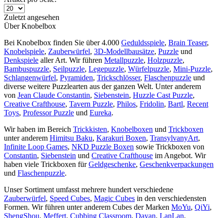
Zuletzt angesehen
Über Knobelbox
Bei Knobelbox finden Sie über 4.000
Geduldsspiele
,
Brain Teaser
,
Knobelspiele
,
Zauberwürfel
,
3D-Modellbausätze
,
Puzzle
und
Denkspiele
aller Art. Wir führen
Metallpuzzle
,
Holzpuzzle
,
Bambuspuzzle
,
Seilpuzzle
,
Legepuzzle
,
Würfelpuzzle
,
Mini-Puzzle
,
Schlangenwürfel
,
Pyramiden
,
Trickschlösser
,
Flaschenpuzzle
und
diverse weitere Puzzlearten aus der ganzen Welt. Unter anderem
von
Jean Claude Constantin
,
Siebenstein
,
Huzzle Cast Puzzle
,
Creative Crafthouse
,
Tavern Puzzle
,
Philos
,
Fridolin
,
Bartl
,
Recent
Toys
,
Professor Puzzle
und
Eureka
.
Wir haben im Bereich
Trickkisten
,
Knobelboxen
und
Trickboxen
unter anderem
Himitsu Baku
,
Karakuri Boxen
,
TransylvanyArt
,
Infinite Loop Games
,
NKD Puzzle Boxen
sowie Trickboxen von
Constantin
,
Siebenstein
und
Creative Crafthouse
im Angebot. Wir
haben viele Trickboxen für
Geldgeschenke
,
Geschenkverpackungen
und
Flaschenpuzzle
.
Unser Sortiment umfasst mehrere hundert verschiedene
Zauberwürfel
,
Speed Cubes
,
Magic Cubes
in den verschiedensten
Formen. Wir führen unter anderem Cubes der Marken
MoYu
,
QiYi
,
ShengShou
,
Meffert
,
Cubbing Classroom
,
Dayan
,
LanLan
,