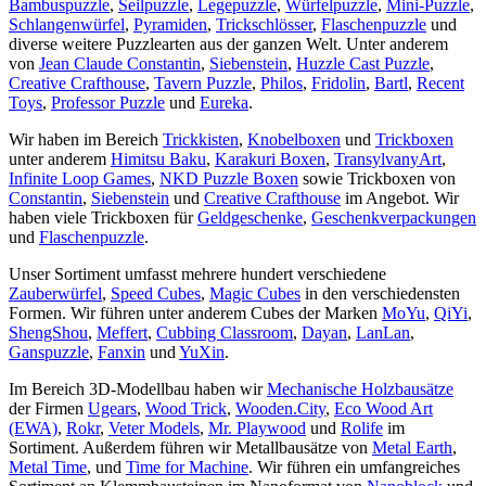
Bambuspuzzle
,
Seilpuzzle
,
Legepuzzle
,
Würfelpuzzle
,
Mini-Puzzle
,
Schlangenwürfel
,
Pyramiden
,
Trickschlösser
,
Flaschenpuzzle
und
diverse weitere Puzzlearten aus der ganzen Welt. Unter anderem
von
Jean Claude Constantin
,
Siebenstein
,
Huzzle Cast Puzzle
,
Creative Crafthouse
,
Tavern Puzzle
,
Philos
,
Fridolin
,
Bartl
,
Recent
Toys
,
Professor Puzzle
und
Eureka
.
Wir haben im Bereich
Trickkisten
,
Knobelboxen
und
Trickboxen
unter anderem
Himitsu Baku
,
Karakuri Boxen
,
TransylvanyArt
,
Infinite Loop Games
,
NKD Puzzle Boxen
sowie Trickboxen von
Constantin
,
Siebenstein
und
Creative Crafthouse
im Angebot. Wir
haben viele Trickboxen für
Geldgeschenke
,
Geschenkverpackungen
und
Flaschenpuzzle
.
Unser Sortiment umfasst mehrere hundert verschiedene
Zauberwürfel
,
Speed Cubes
,
Magic Cubes
in den verschiedensten
Formen. Wir führen unter anderem Cubes der Marken
MoYu
,
QiYi
,
ShengShou
,
Meffert
,
Cubbing Classroom
,
Dayan
,
LanLan
,
Ganspuzzle
,
Fanxin
und
YuXin
.
Im Bereich 3D-Modellbau haben wir
Mechanische Holzbausätze
der Firmen
Ugears
,
Wood Trick
,
Wooden.City
,
Eco Wood Art
(EWA)
,
Rokr
,
Veter Models
,
Mr. Playwood
und
Rolife
im
Sortiment. Außerdem führen wir Metallbausätze von
Metal Earth
,
Metal Time
, und
Time for Machine
. Wir führen ein umfangreiches