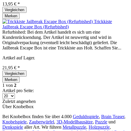
13,95 € *
Vergleichen
Merken
Trickkiste
Jailbreak Escape Box (Refurbished)
Refurbished: Bei dem Artikel handelt es sich um eine
Kundenrücksendung. Der Artikel ist neuwertig und wird in
Originalverpackung (eventuell leicht beschädigt) geliefert. Die
Jailbreak Escape Box ist eine Trickkiste aus Holt. Schaffen Sie...
Artikel auf Lager.
21,95 € *
Vergleichen
Merken
1
von
2
Artikel pro Seite:
Zuletzt angesehen
Über Knobelbox
Bei Knobelbox finden Sie über 4.000
Geduldsspiele
,
Brain Teaser
,
Knobelspiele
,
Zauberwürfel
,
3D-Modellbausätze
,
Puzzle
und
Denkspiele
aller Art. Wir führen
Metallpuzzle
,
Holzpuzzle
,