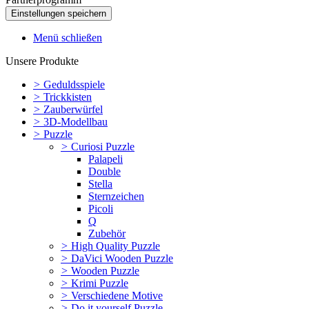
Menü schließen
Unsere Produkte
>
Geduldsspiele
>
Trickkisten
>
Zauberwürfel
>
3D-Modellbau
>
Puzzle
>
Curiosi Puzzle
Palapeli
Double
Stella
Sternzeichen
Picoli
Q
Zubehör
>
High Quality Puzzle
>
DaVici Wooden Puzzle
>
Wooden Puzzle
>
Krimi Puzzle
>
Verschiedene Motive
>
Do it yourself Puzzle