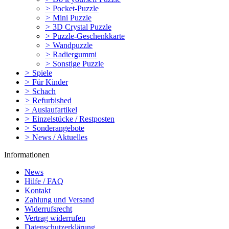
>
Pocket-Puzzle
>
Mini Puzzle
>
3D Crystal Puzzle
>
Puzzle-Geschenkkarte
>
Wandpuzzle
>
Radiergummi
>
Sonstige Puzzle
>
Spiele
>
Für Kinder
>
Schach
>
Refurbished
>
Auslaufartikel
>
Einzelstücke / Restposten
>
Sonderangebote
>
News / Aktuelles
Informationen
News
Hilfe / FAQ
Kontakt
Zahlung und Versand
Widerrufsrecht
Vertrag widerrufen
Datenschutzerklärung