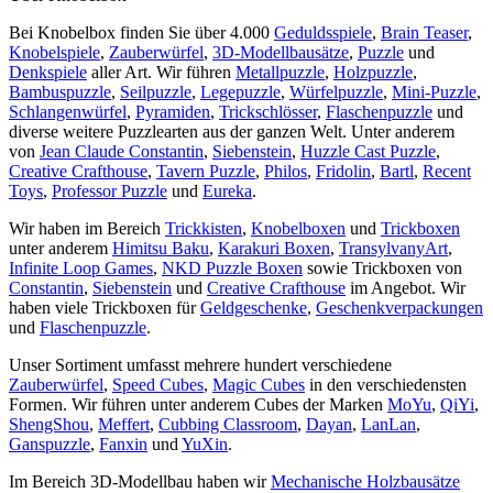
Bei Knobelbox finden Sie über 4.000
Geduldsspiele
,
Brain Teaser
,
Knobelspiele
,
Zauberwürfel
,
3D-Modellbausätze
,
Puzzle
und
Denkspiele
aller Art. Wir führen
Metallpuzzle
,
Holzpuzzle
,
Bambuspuzzle
,
Seilpuzzle
,
Legepuzzle
,
Würfelpuzzle
,
Mini-Puzzle
,
Schlangenwürfel
,
Pyramiden
,
Trickschlösser
,
Flaschenpuzzle
und
diverse weitere Puzzlearten aus der ganzen Welt. Unter anderem
von
Jean Claude Constantin
,
Siebenstein
,
Huzzle Cast Puzzle
,
Creative Crafthouse
,
Tavern Puzzle
,
Philos
,
Fridolin
,
Bartl
,
Recent
Toys
,
Professor Puzzle
und
Eureka
.
Wir haben im Bereich
Trickkisten
,
Knobelboxen
und
Trickboxen
unter anderem
Himitsu Baku
,
Karakuri Boxen
,
TransylvanyArt
,
Infinite Loop Games
,
NKD Puzzle Boxen
sowie Trickboxen von
Constantin
,
Siebenstein
und
Creative Crafthouse
im Angebot. Wir
haben viele Trickboxen für
Geldgeschenke
,
Geschenkverpackungen
und
Flaschenpuzzle
.
Unser Sortiment umfasst mehrere hundert verschiedene
Zauberwürfel
,
Speed Cubes
,
Magic Cubes
in den verschiedensten
Formen. Wir führen unter anderem Cubes der Marken
MoYu
,
QiYi
,
ShengShou
,
Meffert
,
Cubbing Classroom
,
Dayan
,
LanLan
,
Ganspuzzle
,
Fanxin
und
YuXin
.
Im Bereich 3D-Modellbau haben wir
Mechanische Holzbausätze