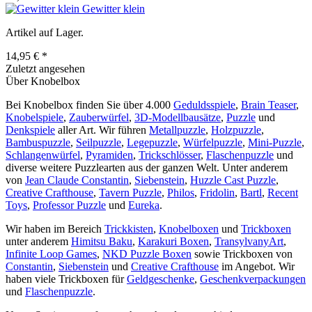
Gewitter klein
Artikel auf Lager.
14,95 € *
Zuletzt angesehen
Über Knobelbox
Bei Knobelbox finden Sie über 4.000
Geduldsspiele
,
Brain Teaser
,
Knobelspiele
,
Zauberwürfel
,
3D-Modellbausätze
,
Puzzle
und
Denkspiele
aller Art. Wir führen
Metallpuzzle
,
Holzpuzzle
,
Bambuspuzzle
,
Seilpuzzle
,
Legepuzzle
,
Würfelpuzzle
,
Mini-Puzzle
,
Schlangenwürfel
,
Pyramiden
,
Trickschlösser
,
Flaschenpuzzle
und
diverse weitere Puzzlearten aus der ganzen Welt. Unter anderem
von
Jean Claude Constantin
,
Siebenstein
,
Huzzle Cast Puzzle
,
Creative Crafthouse
,
Tavern Puzzle
,
Philos
,
Fridolin
,
Bartl
,
Recent
Toys
,
Professor Puzzle
und
Eureka
.
Wir haben im Bereich
Trickkisten
,
Knobelboxen
und
Trickboxen
unter anderem
Himitsu Baku
,
Karakuri Boxen
,
TransylvanyArt
,
Infinite Loop Games
,
NKD Puzzle Boxen
sowie Trickboxen von
Constantin
,
Siebenstein
und
Creative Crafthouse
im Angebot. Wir
haben viele Trickboxen für
Geldgeschenke
,
Geschenkverpackungen
und
Flaschenpuzzle
.