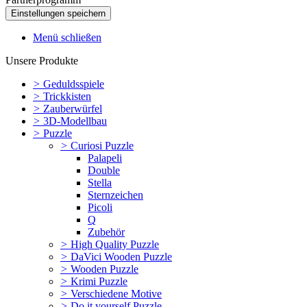
Menü schließen
Unsere Produkte
>
Geduldsspiele
>
Trickkisten
>
Zauberwürfel
>
3D-Modellbau
>
Puzzle
>
Curiosi Puzzle
Palapeli
Double
Stella
Sternzeichen
Picoli
Q
Zubehör
>
High Quality Puzzle
>
DaVici Wooden Puzzle
>
Wooden Puzzle
>
Krimi Puzzle
>
Verschiedene Motive
>
Do it yourself Puzzle