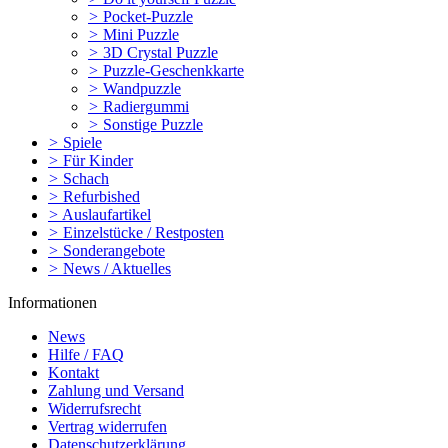
>
Pocket-Puzzle
>
Mini Puzzle
>
3D Crystal Puzzle
>
Puzzle-Geschenkkarte
>
Wandpuzzle
>
Radiergummi
>
Sonstige Puzzle
>
Spiele
>
Für Kinder
>
Schach
>
Refurbished
>
Auslaufartikel
>
Einzelstücke / Restposten
>
Sonderangebote
>
News / Aktuelles
Informationen
News
Hilfe / FAQ
Kontakt
Zahlung und Versand
Widerrufsrecht
Vertrag widerrufen
Datenschutzerklärung