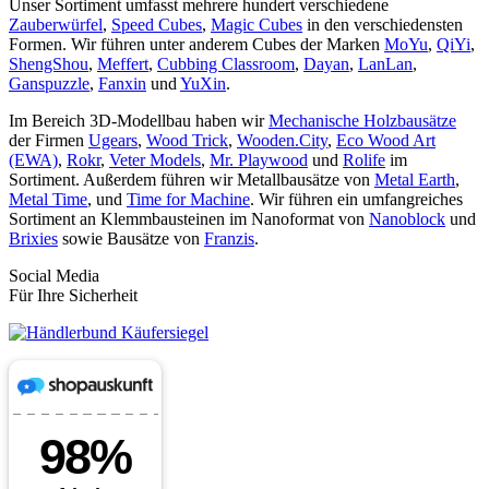
Unser Sortiment umfasst mehrere hundert verschiedene
Zauberwürfel
,
Speed Cubes
,
Magic Cubes
in den verschiedensten
Formen. Wir führen unter anderem Cubes der Marken
MoYu
,
QiYi
,
ShengShou
,
Meffert
,
Cubbing Classroom
,
Dayan
,
LanLan
,
Ganspuzzle
,
Fanxin
und
YuXin
.
Im Bereich 3D-Modellbau haben wir
Mechanische Holzbausätze
der Firmen
Ugears
,
Wood Trick
,
Wooden.City
,
Eco Wood Art
(EWA)
,
Rokr
,
Veter Models
,
Mr. Playwood
und
Rolife
im
Sortiment. Außerdem führen wir Metallbausätze von
Metal Earth
,
Metal Time
, und
Time for Machine
. Wir führen ein umfangreiches
Sortiment an Klemmbausteinen im Nanoformat von
Nanoblock
und
Brixies
sowie Bausätze von
Franzis
.
Social Media
Für Ihre Sicherheit