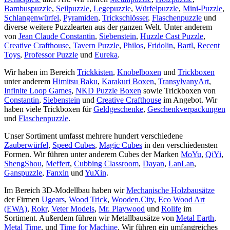
Bambuspuzzle
,
Seilpuzzle
,
Legepuzzle
,
Würfelpuzzle
,
Mini-Puzzle
,
Schlangenwürfel
,
Pyramiden
,
Trickschlösser
,
Flaschenpuzzle
und
diverse weitere Puzzlearten aus der ganzen Welt. Unter anderem
von
Jean Claude Constantin
,
Siebenstein
,
Huzzle Cast Puzzle
,
Creative Crafthouse
,
Tavern Puzzle
,
Philos
,
Fridolin
,
Bartl
,
Recent
Toys
,
Professor Puzzle
und
Eureka
.
Wir haben im Bereich
Trickkisten
,
Knobelboxen
und
Trickboxen
unter anderem
Himitsu Baku
,
Karakuri Boxen
,
TransylvanyArt
,
Infinite Loop Games
,
NKD Puzzle Boxen
sowie Trickboxen von
Constantin
,
Siebenstein
und
Creative Crafthouse
im Angebot. Wir
haben viele Trickboxen für
Geldgeschenke
,
Geschenkverpackungen
und
Flaschenpuzzle
.
Unser Sortiment umfasst mehrere hundert verschiedene
Zauberwürfel
,
Speed Cubes
,
Magic Cubes
in den verschiedensten
Formen. Wir führen unter anderem Cubes der Marken
MoYu
,
QiYi
,
ShengShou
,
Meffert
,
Cubbing Classroom
,
Dayan
,
LanLan
,
Ganspuzzle
,
Fanxin
und
YuXin
.
Im Bereich 3D-Modellbau haben wir
Mechanische Holzbausätze
der Firmen
Ugears
,
Wood Trick
,
Wooden.City
,
Eco Wood Art
(EWA)
,
Rokr
,
Veter Models
,
Mr. Playwood
und
Rolife
im
Sortiment. Außerdem führen wir Metallbausätze von
Metal Earth
,
Metal Time
, und
Time for Machine
. Wir führen ein umfangreiches