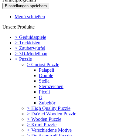
Menü schließen
Unsere Produkte
>
Geduldsspiele
>
Trickkisten
>
Zauberwürfel
>
3D-Modellbau
>
Puzzle
>
Curiosi Puzzle
Palapeli
Double
Stella
Sternzeichen
Picoli
Q
Zubehör
>
High Quality Puzzle
>
DaVici Wooden Puzzle
>
Wooden Puzzle
>
Krimi Puzzle
>
Verschiedene Motive
>
Do it yourself Puzzle