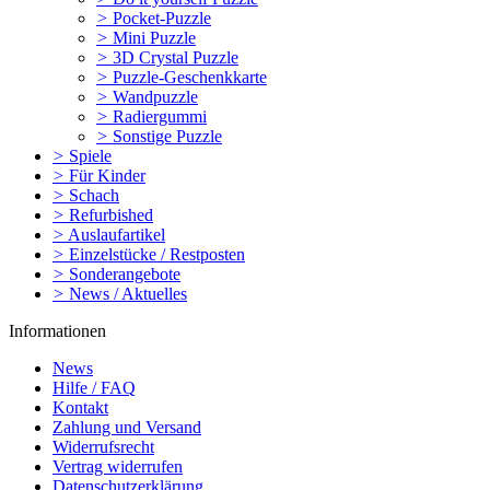
>
Pocket-Puzzle
>
Mini Puzzle
>
3D Crystal Puzzle
>
Puzzle-Geschenkkarte
>
Wandpuzzle
>
Radiergummi
>
Sonstige Puzzle
>
Spiele
>
Für Kinder
>
Schach
>
Refurbished
>
Auslaufartikel
>
Einzelstücke / Restposten
>
Sonderangebote
>
News / Aktuelles
Informationen
News
Hilfe / FAQ
Kontakt
Zahlung und Versand
Widerrufsrecht
Vertrag widerrufen
Datenschutzerklärung