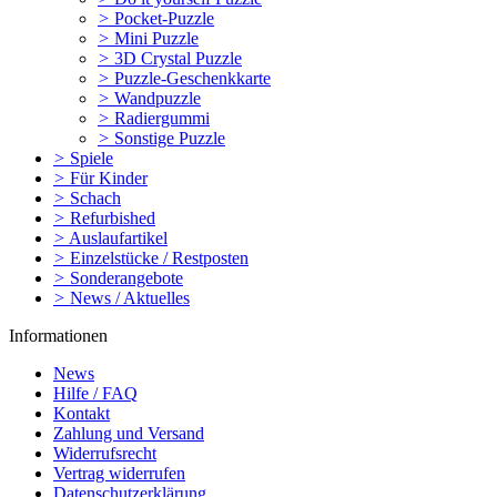
>
Pocket-Puzzle
>
Mini Puzzle
>
3D Crystal Puzzle
>
Puzzle-Geschenkkarte
>
Wandpuzzle
>
Radiergummi
>
Sonstige Puzzle
>
Spiele
>
Für Kinder
>
Schach
>
Refurbished
>
Auslaufartikel
>
Einzelstücke / Restposten
>
Sonderangebote
>
News / Aktuelles
Informationen
News
Hilfe / FAQ
Kontakt
Zahlung und Versand
Widerrufsrecht
Vertrag widerrufen
Datenschutzerklärung