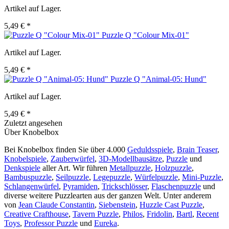
Artikel auf Lager.
5,49 € *
Puzzle Q "Colour Mix-01"
Artikel auf Lager.
5,49 € *
Puzzle Q "Animal-05: Hund"
Artikel auf Lager.
5,49 € *
Zuletzt angesehen
Über Knobelbox
Bei Knobelbox finden Sie über 4.000
Geduldsspiele
,
Brain Teaser
,
Knobelspiele
,
Zauberwürfel
,
3D-Modellbausätze
,
Puzzle
und
Denkspiele
aller Art. Wir führen
Metallpuzzle
,
Holzpuzzle
,
Bambuspuzzle
,
Seilpuzzle
,
Legepuzzle
,
Würfelpuzzle
,
Mini-Puzzle
,
Schlangenwürfel
,
Pyramiden
,
Trickschlösser
,
Flaschenpuzzle
und
diverse weitere Puzzlearten aus der ganzen Welt. Unter anderem
von
Jean Claude Constantin
,
Siebenstein
,
Huzzle Cast Puzzle
,
Creative Crafthouse
,
Tavern Puzzle
,
Philos
,
Fridolin
,
Bartl
,
Recent
Toys
,
Professor Puzzle
und
Eureka
.