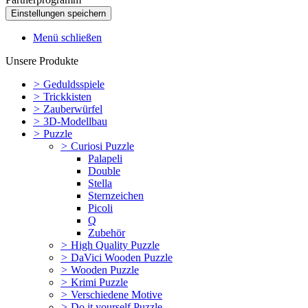
Menü schließen
Unsere Produkte
>
Geduldsspiele
>
Trickkisten
>
Zauberwürfel
>
3D-Modellbau
>
Puzzle
>
Curiosi Puzzle
Palapeli
Double
Stella
Sternzeichen
Picoli
Q
Zubehör
>
High Quality Puzzle
>
DaVici Wooden Puzzle
>
Wooden Puzzle
>
Krimi Puzzle
>
Verschiedene Motive
>
Do it yourself Puzzle