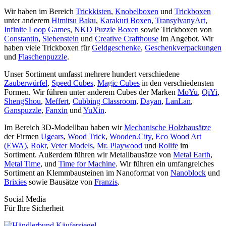
Wir haben im Bereich
Trickkisten
,
Knobelboxen
und
Trickboxen
unter anderem
Himitsu Baku
,
Karakuri Boxen
,
TransylvanyArt
,
Infinite Loop Games
,
NKD Puzzle Boxen
sowie Trickboxen von
Constantin
,
Siebenstein
und
Creative Crafthouse
im Angebot. Wir
haben viele Trickboxen für
Geldgeschenke
,
Geschenkverpackungen
und
Flaschenpuzzle
.
Unser Sortiment umfasst mehrere hundert verschiedene
Zauberwürfel
,
Speed Cubes
,
Magic Cubes
in den verschiedensten
Formen. Wir führen unter anderem Cubes der Marken
MoYu
,
QiYi
,
ShengShou
,
Meffert
,
Cubbing Classroom
,
Dayan
,
LanLan
,
Ganspuzzle
,
Fanxin
und
YuXin
.
Im Bereich 3D-Modellbau haben wir
Mechanische Holzbausätze
der Firmen
Ugears
,
Wood Trick
,
Wooden.City
,
Eco Wood Art
(EWA)
,
Rokr
,
Veter Models
,
Mr. Playwood
und
Rolife
im
Sortiment. Außerdem führen wir Metallbausätze von
Metal Earth
,
Metal Time
, und
Time for Machine
. Wir führen ein umfangreiches
Sortiment an Klemmbausteinen im Nanoformat von
Nanoblock
und
Brixies
sowie Bausätze von
Franzis
.
Social Media
Für Ihre Sicherheit