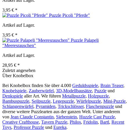
Artikel auf Lager.
3,95 € *
Puzzle Picoli "Pferde"
Artikel auf Lager.
3,95 € *
Puzzle Palapeli
"Meeresrauschen"
Artikel auf Lager.
28,95 € *
Zuletzt angesehen
Über Knobelbox
Bei Knobelbox finden Sie über 4.000
Geduldsspiele
,
Brain Teaser
,
Knobelspiele
,
Zauberwürfel
,
3D-Modellbausätze
,
Puzzle
und
Denkspiele
aller Art. Wir führen
Metallpuzzle
,
Holzpuzzle
,
Bambuspuzzle
,
Seilpuzzle
,
Legepuzzle
,
Würfelpuzzle
,
Mini-Puzzle
,
Schlangenwürfel
,
Pyramiden
,
Trickschlösser
,
Flaschenpuzzle
und
diverse weitere Puzzlearten aus der ganzen Welt. Unter anderem
von
Jean Claude Constantin
,
Siebenstein
,
Huzzle Cast Puzzle
,
Creative Crafthouse
,
Tavern Puzzle
,
Philos
,
Fridolin
,
Bartl
,
Recent
Toys
,
Professor Puzzle
und
Eureka
.