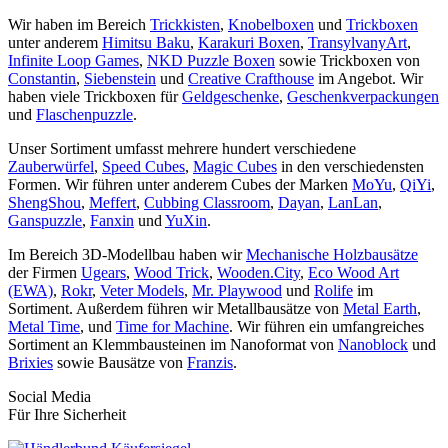
Wir haben im Bereich
Trickkisten
,
Knobelboxen
und
Trickboxen
unter anderem
Himitsu Baku
,
Karakuri Boxen
,
TransylvanyArt
,
Infinite Loop Games
,
NKD Puzzle Boxen
sowie Trickboxen von
Constantin
,
Siebenstein
und
Creative Crafthouse
im Angebot. Wir
haben viele Trickboxen für
Geldgeschenke
,
Geschenkverpackungen
und
Flaschenpuzzle
.
Unser Sortiment umfasst mehrere hundert verschiedene
Zauberwürfel
,
Speed Cubes
,
Magic Cubes
in den verschiedensten
Formen. Wir führen unter anderem Cubes der Marken
MoYu
,
QiYi
,
ShengShou
,
Meffert
,
Cubbing Classroom
,
Dayan
,
LanLan
,
Ganspuzzle
,
Fanxin
und
YuXin
.
Im Bereich 3D-Modellbau haben wir
Mechanische Holzbausätze
der Firmen
Ugears
,
Wood Trick
,
Wooden.City
,
Eco Wood Art
(EWA)
,
Rokr
,
Veter Models
,
Mr. Playwood
und
Rolife
im
Sortiment. Außerdem führen wir Metallbausätze von
Metal Earth
,
Metal Time
, und
Time for Machine
. Wir führen ein umfangreiches
Sortiment an Klemmbausteinen im Nanoformat von
Nanoblock
und
Brixies
sowie Bausätze von
Franzis
.
Social Media
Für Ihre Sicherheit