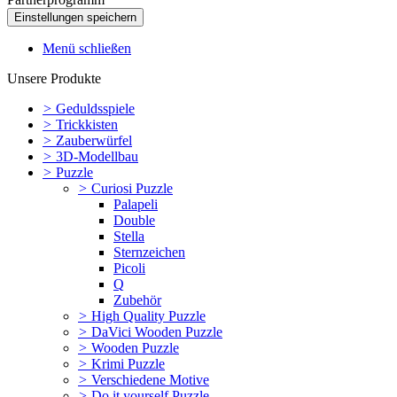
Menü schließen
Unsere Produkte
>
Geduldsspiele
>
Trickkisten
>
Zauberwürfel
>
3D-Modellbau
>
Puzzle
>
Curiosi Puzzle
Palapeli
Double
Stella
Sternzeichen
Picoli
Q
Zubehör
>
High Quality Puzzle
>
DaVici Wooden Puzzle
>
Wooden Puzzle
>
Krimi Puzzle
>
Verschiedene Motive
>
Do it yourself Puzzle