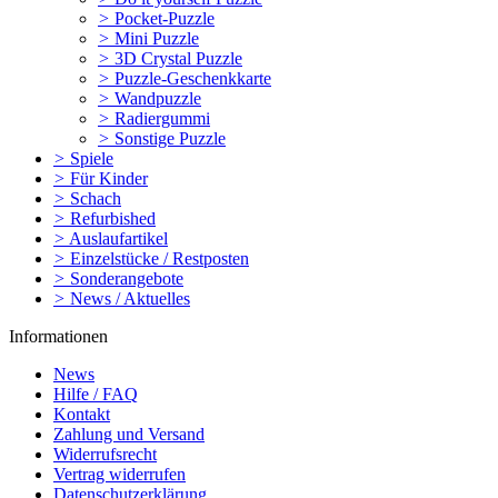
>
Pocket-Puzzle
>
Mini Puzzle
>
3D Crystal Puzzle
>
Puzzle-Geschenkkarte
>
Wandpuzzle
>
Radiergummi
>
Sonstige Puzzle
>
Spiele
>
Für Kinder
>
Schach
>
Refurbished
>
Auslaufartikel
>
Einzelstücke / Restposten
>
Sonderangebote
>
News / Aktuelles
Informationen
News
Hilfe / FAQ
Kontakt
Zahlung und Versand
Widerrufsrecht
Vertrag widerrufen
Datenschutzerklärung