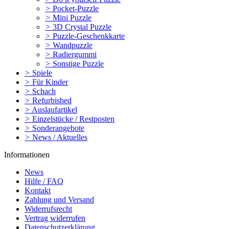
>
Pocket-Puzzle
>
Mini Puzzle
>
3D Crystal Puzzle
>
Puzzle-Geschenkkarte
>
Wandpuzzle
>
Radiergummi
>
Sonstige Puzzle
>
Spiele
>
Für Kinder
>
Schach
>
Refurbished
>
Auslaufartikel
>
Einzelstücke / Restposten
>
Sonderangebote
>
News / Aktuelles
Informationen
News
Hilfe / FAQ
Kontakt
Zahlung und Versand
Widerrufsrecht
Vertrag widerrufen
Datenschutzerklärung