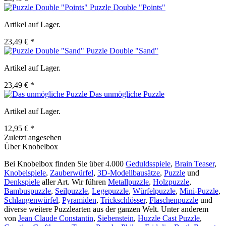
Puzzle Double "Points"
Artikel auf Lager.
23,49 € *
Puzzle Double "Sand"
Artikel auf Lager.
23,49 € *
Das unmögliche Puzzle
Artikel auf Lager.
12,95 € *
Zuletzt angesehen
Über Knobelbox
Bei Knobelbox finden Sie über 4.000
Geduldsspiele
,
Brain Teaser
,
Knobelspiele
,
Zauberwürfel
,
3D-Modellbausätze
,
Puzzle
und
Denkspiele
aller Art. Wir führen
Metallpuzzle
,
Holzpuzzle
,
Bambuspuzzle
,
Seilpuzzle
,
Legepuzzle
,
Würfelpuzzle
,
Mini-Puzzle
,
Schlangenwürfel
,
Pyramiden
,
Trickschlösser
,
Flaschenpuzzle
und
diverse weitere Puzzlearten aus der ganzen Welt. Unter anderem
von
Jean Claude Constantin
,
Siebenstein
,
Huzzle Cast Puzzle
,