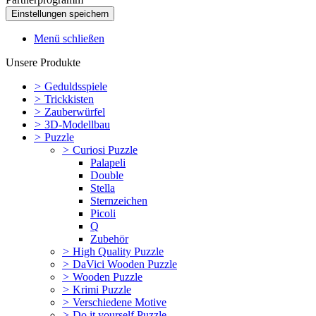
Menü schließen
Unsere Produkte
>
Geduldsspiele
>
Trickkisten
>
Zauberwürfel
>
3D-Modellbau
>
Puzzle
>
Curiosi Puzzle
Palapeli
Double
Stella
Sternzeichen
Picoli
Q
Zubehör
>
High Quality Puzzle
>
DaVici Wooden Puzzle
>
Wooden Puzzle
>
Krimi Puzzle
>
Verschiedene Motive
>
Do it yourself Puzzle