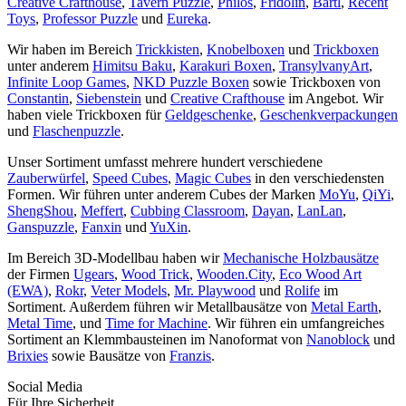
Creative Crafthouse
,
Tavern Puzzle
,
Philos
,
Fridolin
,
Bartl
,
Recent
Toys
,
Professor Puzzle
und
Eureka
.
Wir haben im Bereich
Trickkisten
,
Knobelboxen
und
Trickboxen
unter anderem
Himitsu Baku
,
Karakuri Boxen
,
TransylvanyArt
,
Infinite Loop Games
,
NKD Puzzle Boxen
sowie Trickboxen von
Constantin
,
Siebenstein
und
Creative Crafthouse
im Angebot. Wir
haben viele Trickboxen für
Geldgeschenke
,
Geschenkverpackungen
und
Flaschenpuzzle
.
Unser Sortiment umfasst mehrere hundert verschiedene
Zauberwürfel
,
Speed Cubes
,
Magic Cubes
in den verschiedensten
Formen. Wir führen unter anderem Cubes der Marken
MoYu
,
QiYi
,
ShengShou
,
Meffert
,
Cubbing Classroom
,
Dayan
,
LanLan
,
Ganspuzzle
,
Fanxin
und
YuXin
.
Im Bereich 3D-Modellbau haben wir
Mechanische Holzbausätze
der Firmen
Ugears
,
Wood Trick
,
Wooden.City
,
Eco Wood Art
(EWA)
,
Rokr
,
Veter Models
,
Mr. Playwood
und
Rolife
im
Sortiment. Außerdem führen wir Metallbausätze von
Metal Earth
,
Metal Time
, und
Time for Machine
. Wir führen ein umfangreiches
Sortiment an Klemmbausteinen im Nanoformat von
Nanoblock
und
Brixies
sowie Bausätze von
Franzis
.
Social Media
Für Ihre Sicherheit