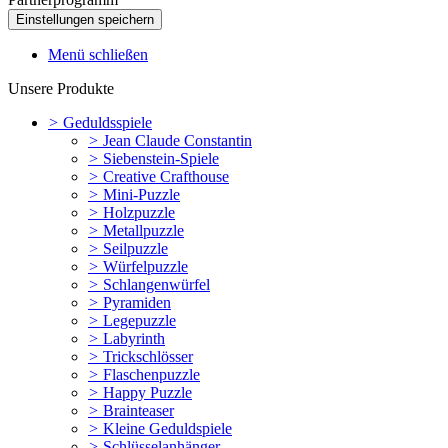
Menü schließen
Unsere Produkte
>
Geduldsspiele
>
Jean Claude Constantin
>
Siebenstein-Spiele
>
Creative Crafthouse
>
Mini-Puzzle
>
Holzpuzzle
>
Metallpuzzle
>
Seilpuzzle
>
Würfelpuzzle
>
Schlangenwürfel
>
Pyramiden
>
Legepuzzle
>
Labyrinth
>
Trickschlösser
>
Flaschenpuzzle
>
Happy Puzzle
>
Brainteaser
>
Kleine Geduldspiele
>
Schlüsselanhänger