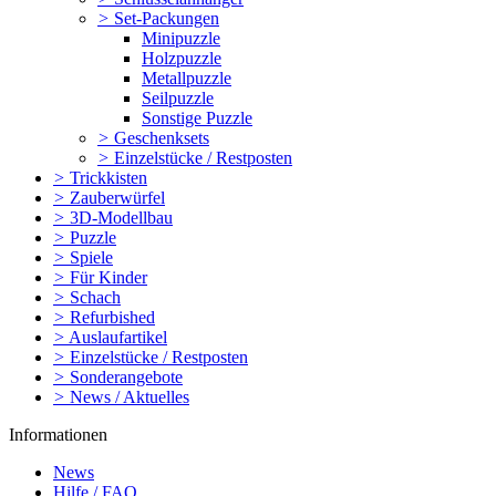
>
Set-Packungen
Minipuzzle
Holzpuzzle
Metallpuzzle
Seilpuzzle
Sonstige Puzzle
>
Geschenksets
>
Einzelstücke / Restposten
>
Trickkisten
>
Zauberwürfel
>
3D-Modellbau
>
Puzzle
>
Spiele
>
Für Kinder
>
Schach
>
Refurbished
>
Auslaufartikel
>
Einzelstücke / Restposten
>
Sonderangebote
>
News / Aktuelles
Informationen
News
Hilfe / FAQ