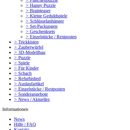
>
Flaschenpuzzle
>
Happy Puzzle
>
Brainteaser
>
Kleine Geduldspiele
>
Schlüsselanhänger
>
Set-Packungen
>
Geschenksets
>
Einzelstücke / Restposten
>
Trickkisten
>
Zauberwürfel
>
3D-Modellbau
>
Puzzle
>
Spiele
>
Für Kinder
>
Schach
>
Refurbished
>
Auslaufartikel
>
Einzelstücke / Restposten
>
Sonderangebote
>
News / Aktuelles
Informationen
News
Hilfe / FAQ
Kontakt