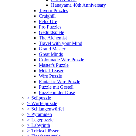
Hanayama 40th Anniversary
Tavern Puzzles
Craighill
Felix Ure
Pro Puzzles
Geduldspiele
The Alchemist
Travel with your Mind
Grand Master
Great Minds
Colonnade Wire Puzzle
Master's Puzzle
Metal Teaser
Wire Puzzle
Fantastic Wire Puzzle
Puzzle mit Gestell
Puzzle in der Dose
>
Seilpuzzle
>
Würfelpuzzle
>
Schlangenwürfel
>
Pyramiden
>
Legepuzzle
>
Labyrinth
>
Trickschlösser