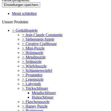
Menü schließen
Unsere Produkte
>
Geduldsspiele
>
Jean Claude Constantin
>
Siebenstein-Spiele
>
Creative Crafthouse
>
Mini-Puzzle
>
Holzpuzzle
>
Metallpuzzle
>
Seilpuzzle
>
Würfelpuzzle
>
Schlangenwürfel
>
Pyramiden
>
Legepuzzle
>
Labyrinth
>
Trickschlösser
Metallschlösser
Holzschlösser
>
Flaschenpuzzle
>
Happy Puzzle
>
Brainteaser