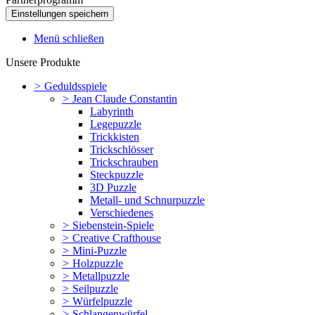
Menü schließen
Unsere Produkte
>
Geduldsspiele
>
Jean Claude Constantin
Labyrinth
Legepuzzle
Trickkisten
Trickschlösser
Trickschrauben
Steckpuzzle
3D Puzzle
Metall- und Schnurpuzzle
Verschiedenes
>
Siebenstein-Spiele
>
Creative Crafthouse
>
Mini-Puzzle
>
Holzpuzzle
>
Metallpuzzle
>
Seilpuzzle
>
Würfelpuzzle
>
Schlangenwürfel