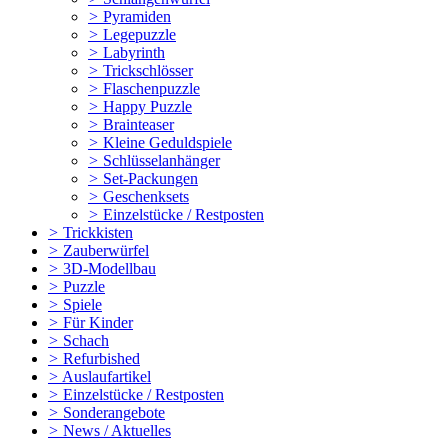
>
Pyramiden
>
Legepuzzle
>
Labyrinth
>
Trickschlösser
>
Flaschenpuzzle
>
Happy Puzzle
>
Brainteaser
>
Kleine Geduldspiele
>
Schlüsselanhänger
>
Set-Packungen
>
Geschenksets
>
Einzelstücke / Restposten
>
Trickkisten
>
Zauberwürfel
>
3D-Modellbau
>
Puzzle
>
Spiele
>
Für Kinder
>
Schach
>
Refurbished
>
Auslaufartikel
>
Einzelstücke / Restposten
>
Sonderangebote
>
News / Aktuelles