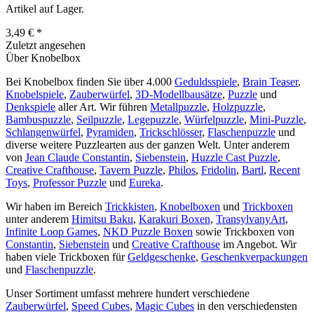
Artikel auf Lager.
3,49 € *
Zuletzt angesehen
Über Knobelbox
Bei Knobelbox finden Sie über 4.000
Geduldsspiele
,
Brain Teaser
,
Knobelspiele
,
Zauberwürfel
,
3D-Modellbausätze
,
Puzzle
und
Denkspiele
aller Art. Wir führen
Metallpuzzle
,
Holzpuzzle
,
Bambuspuzzle
,
Seilpuzzle
,
Legepuzzle
,
Würfelpuzzle
,
Mini-Puzzle
,
Schlangenwürfel
,
Pyramiden
,
Trickschlösser
,
Flaschenpuzzle
und
diverse weitere Puzzlearten aus der ganzen Welt. Unter anderem
von
Jean Claude Constantin
,
Siebenstein
,
Huzzle Cast Puzzle
,
Creative Crafthouse
,
Tavern Puzzle
,
Philos
,
Fridolin
,
Bartl
,
Recent
Toys
,
Professor Puzzle
und
Eureka
.
Wir haben im Bereich
Trickkisten
,
Knobelboxen
und
Trickboxen
unter anderem
Himitsu Baku
,
Karakuri Boxen
,
TransylvanyArt
,
Infinite Loop Games
,
NKD Puzzle Boxen
sowie Trickboxen von
Constantin
,
Siebenstein
und
Creative Crafthouse
im Angebot. Wir
haben viele Trickboxen für
Geldgeschenke
,
Geschenkverpackungen
und
Flaschenpuzzle
.
Unser Sortiment umfasst mehrere hundert verschiedene
Zauberwürfel
,
Speed Cubes
,
Magic Cubes
in den verschiedensten