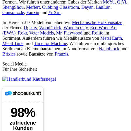
Formen. Wir führen unter anderem Cubes der Marken
MoYu
,
QiYi
,
ShengShou
,
Meffert
,
Cubbing Classroom
,
Dayan
,
LanLan
,
Ganspuzzle
,
Fanxin
und
YuXin
.
Im Bereich 3D-Modellbau haben wir
Mechanische Holzbausätze
der Firmen
Ugears
,
Wood Trick
,
Wooden.City
,
Eco Wood Art
(EWA)
,
Rokr
,
Veter Models
,
Mr. Playwood
und
Rolife
im
Sortiment. Außerdem führen wir Metallbausätze von
Metal Earth
,
Metal Time
, und
Time for Machine
. Wir führen ein umfangreiches
Sortiment an Klemmbausteinen im Nanoformat von
Nanoblock
und
Brixies
sowie Bausätze von
Franzis
.
Social Media
Für Ihre Sicherheit