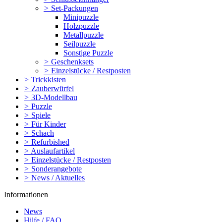
>
Set-Packungen
Minipuzzle
Holzpuzzle
Metallpuzzle
Seilpuzzle
Sonstige Puzzle
>
Geschenksets
>
Einzelstücke / Restposten
>
Trickkisten
>
Zauberwürfel
>
3D-Modellbau
>
Puzzle
>
Spiele
>
Für Kinder
>
Schach
>
Refurbished
>
Auslaufartikel
>
Einzelstücke / Restposten
>
Sonderangebote
>
News / Aktuelles
Informationen
News
Hilfe / FAQ