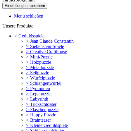
Menü schließen
Unsere Produkte
>
Geduldsspiele
>
Jean Claude Constantin
>
Siebenstein-Spiele
>
Creative Crafthouse
>
Mini-Puzzle
>
Holzpuzzle
>
Metallpuzzle
>
Seilpuzzle
>
Würfelpuzzle
>
Schlangenwürfel
>
Pyramiden
>
Legepuzzle
>
Labyrinth
>
Trickschlösser
>
Flaschenpuzzle
>
Happy Puzzle
>
Brainteaser
>
Kleine Geduldspiele
>
Schlüsselanhänger