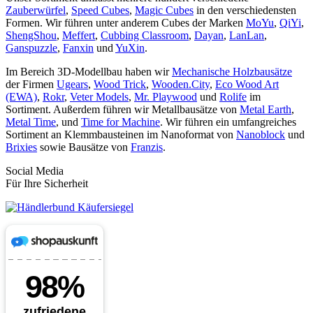
Zauberwürfel
,
Speed Cubes
,
Magic Cubes
in den verschiedensten
Formen. Wir führen unter anderem Cubes der Marken
MoYu
,
QiYi
,
ShengShou
,
Meffert
,
Cubbing Classroom
,
Dayan
,
LanLan
,
Ganspuzzle
,
Fanxin
und
YuXin
.
Im Bereich 3D-Modellbau haben wir
Mechanische Holzbausätze
der Firmen
Ugears
,
Wood Trick
,
Wooden.City
,
Eco Wood Art
(EWA)
,
Rokr
,
Veter Models
,
Mr. Playwood
und
Rolife
im
Sortiment. Außerdem führen wir Metallbausätze von
Metal Earth
,
Metal Time
, und
Time for Machine
. Wir führen ein umfangreiches
Sortiment an Klemmbausteinen im Nanoformat von
Nanoblock
und
Brixies
sowie Bausätze von
Franzis
.
Social Media
Für Ihre Sicherheit