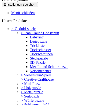
Menü schließen
Unsere Produkte
>
Geduldsspiele
>
Jean Claude Constantin
Labyrinth
Legepuzzle
Trickkisten
Trickschlösser
Trickschrauben
Steckpuzzle
3D Puzzle
Metall- und Schnurpuzzle
Verschiedenes
>
Siebenstein-Spiele
>
Creative Crafthouse
>
Mini-Puzzle
>
Holzpuzzle
>
Metallpuzzle
>
Seilpuzzle
>
Würfelpuzzle
>
Schlangenwürfel