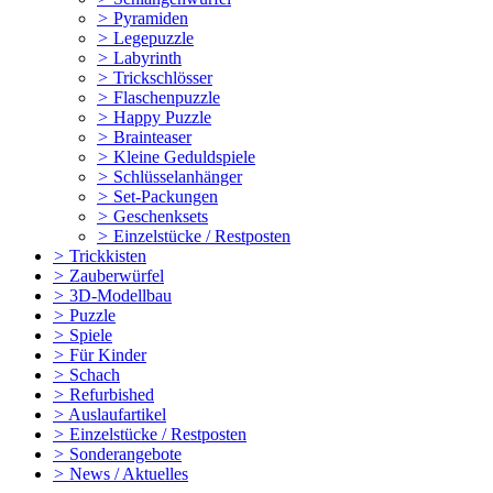
>
Pyramiden
>
Legepuzzle
>
Labyrinth
>
Trickschlösser
>
Flaschenpuzzle
>
Happy Puzzle
>
Brainteaser
>
Kleine Geduldspiele
>
Schlüsselanhänger
>
Set-Packungen
>
Geschenksets
>
Einzelstücke / Restposten
>
Trickkisten
>
Zauberwürfel
>
3D-Modellbau
>
Puzzle
>
Spiele
>
Für Kinder
>
Schach
>
Refurbished
>
Auslaufartikel
>
Einzelstücke / Restposten
>
Sonderangebote
>
News / Aktuelles