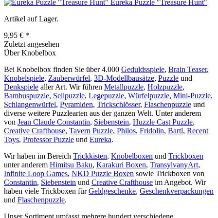
Eureka Puzzle "Treasure Hunt"
Artikel auf Lager.
9,95 € *
Zuletzt angesehen
Über Knobelbox
Bei Knobelbox finden Sie über 4.000
Geduldsspiele
,
Brain Teaser
,
Knobelspiele
,
Zauberwürfel
,
3D-Modellbausätze
,
Puzzle
und
Denkspiele
aller Art. Wir führen
Metallpuzzle
,
Holzpuzzle
,
Bambuspuzzle
,
Seilpuzzle
,
Legepuzzle
,
Würfelpuzzle
,
Mini-Puzzle
,
Schlangenwürfel
,
Pyramiden
,
Trickschlösser
,
Flaschenpuzzle
und
diverse weitere Puzzlearten aus der ganzen Welt. Unter anderem
von
Jean Claude Constantin
,
Siebenstein
,
Huzzle Cast Puzzle
,
Creative Crafthouse
,
Tavern Puzzle
,
Philos
,
Fridolin
,
Bartl
,
Recent
Toys
,
Professor Puzzle
und
Eureka
.
Wir haben im Bereich
Trickkisten
,
Knobelboxen
und
Trickboxen
unter anderem
Himitsu Baku
,
Karakuri Boxen
,
TransylvanyArt
,
Infinite Loop Games
,
NKD Puzzle Boxen
sowie Trickboxen von
Constantin
,
Siebenstein
und
Creative Crafthouse
im Angebot. Wir
haben viele Trickboxen für
Geldgeschenke
,
Geschenkverpackungen
und
Flaschenpuzzle
.
Unser Sortiment umfasst mehrere hundert verschiedene