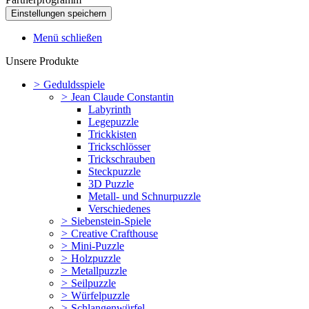
Menü schließen
Unsere Produkte
>
Geduldsspiele
>
Jean Claude Constantin
Labyrinth
Legepuzzle
Trickkisten
Trickschlösser
Trickschrauben
Steckpuzzle
3D Puzzle
Metall- und Schnurpuzzle
Verschiedenes
>
Siebenstein-Spiele
>
Creative Crafthouse
>
Mini-Puzzle
>
Holzpuzzle
>
Metallpuzzle
>
Seilpuzzle
>
Würfelpuzzle
>
Schlangenwürfel