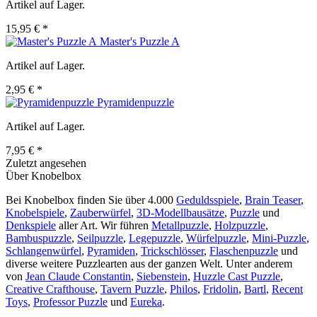
Artikel auf Lager.
15,95 € *
Master's Puzzle A
Artikel auf Lager.
2,95 € *
Pyramidenpuzzle
Artikel auf Lager.
7,95 € *
Zuletzt angesehen
Über Knobelbox
Bei Knobelbox finden Sie über 4.000
Geduldsspiele
,
Brain Teaser
,
Knobelspiele
,
Zauberwürfel
,
3D-Modellbausätze
,
Puzzle
und
Denkspiele
aller Art. Wir führen
Metallpuzzle
,
Holzpuzzle
,
Bambuspuzzle
,
Seilpuzzle
,
Legepuzzle
,
Würfelpuzzle
,
Mini-Puzzle
,
Schlangenwürfel
,
Pyramiden
,
Trickschlösser
,
Flaschenpuzzle
und
diverse weitere Puzzlearten aus der ganzen Welt. Unter anderem
von
Jean Claude Constantin
,
Siebenstein
,
Huzzle Cast Puzzle
,
Creative Crafthouse
,
Tavern Puzzle
,
Philos
,
Fridolin
,
Bartl
,
Recent
Toys
,
Professor Puzzle
und
Eureka
.