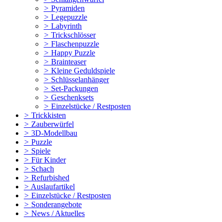
>
Pyramiden
>
Legepuzzle
>
Labyrinth
>
Trickschlösser
>
Flaschenpuzzle
>
Happy Puzzle
>
Brainteaser
>
Kleine Geduldspiele
>
Schlüsselanhänger
>
Set-Packungen
>
Geschenksets
>
Einzelstücke / Restposten
>
Trickkisten
>
Zauberwürfel
>
3D-Modellbau
>
Puzzle
>
Spiele
>
Für Kinder
>
Schach
>
Refurbished
>
Auslaufartikel
>
Einzelstücke / Restposten
>
Sonderangebote
>
News / Aktuelles