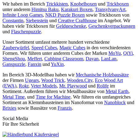
Wir haben im Bereich
Trickkisten
,
Knobelboxen
und
Trickboxen
unter anderem
Himitsu Baku
,
Karakuri Boxen
,
TransylvanyArt
,
Infinite Loop Games
,
NKD Puzzle Boxen
sowie Trickboxen von
Constantin
,
Siebenstein
und
Creative Crafthouse
im Angebot. Wir
haben viele Trickboxen für
Geldgeschenke
,
Geschenkverpackungen
und
Flaschenpuzzle
.
Unser Sortiment umfasst mehrere hundert verschiedene
Zauberwürfel
,
Speed Cubes
,
Magic Cubes
in den verschiedensten
Formen. Wir führen unter anderem Cubes der Marken
MoYu
,
QiYi
,
ShengShou
,
Meffert
,
Cubbing Classroom
,
Dayan
,
LanLan
,
Ganspuzzle
,
Fanxin
und
YuXin
.
Im Bereich 3D-Modellbau haben wir
Mechanische Holzbausätze
der Firmen
Ugears
,
Wood Trick
,
Wooden.City
,
Eco Wood Art
(EWA)
,
Rokr
,
Veter Models
,
Mr. Playwood
und
Rolife
im
Sortiment. Außerdem führen wir Metallbausätze von
Metal Earth
,
Metal Time
, und
Time for Machine
. Wir führen ein umfangreiches
Sortiment an Klemmbausteinen im Nanoformat von
Nanoblock
und
Brixies
sowie Bausätze von
Franzis
.
Social Media
Für Ihre Sicherheit