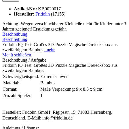
Artikel-Nr.:
KB0020017
Hersteller:
Fridolin
(17155)
Achtung! Wegen verschluckbarer Kleinteile nicht für Kinder unter 3
Jahren geeignet! Erstickungsgefahr.
Beschreibung
Beschreibung
Fridolin IQ Test. Großes 3D-Puzzle Magische Dreiecksbox aus
zweifarbigem Bambus.
mehr
Menü schließen
Beschreibung / Aufgabe
Fridolin IQ Test. Großes 3D-Puzzle Magische Dreiecksbox aus
zweifarbigem Bambus.
Schwierigkeitsgrad:
Extrem schwer
Material:
Bambus
Format:
Maße Verpackung: 9 x 8,5 x 9 cm
Anzahl Spieler:
1
Hersteller: Fridolin GmbH, Rigipsstr. 15, 71083 Herrenberg,
Deutschland, E-Mail: info@fridolin.de
Anleitung / Lösung: