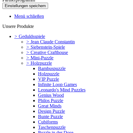
Menü schließen
Unsere Produkte
>
Geduldsspiele
>
Jean Claude Constantin
>
Siebenstein-Spiele
>
Creative Crafthouse
>
Mini-Puzzle
>
Holzpuzzle
Bambuspuzzle
Holzpuzzle
VIP Puzzle
Infinite Loop Games
Leonardo's Mind Puzzles
Genius Wood
Philos Puzzle
Great Minds
Design Puzzle
Bunte Puzzle
Cubiforms
Taschenpuzzle
Puzzle in der Dose