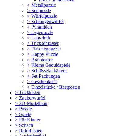
>
Metallpuzzle
>
Seilpuzzle
>
Würfelpuzzle
>
Schlangenwürfel
>
Pyramiden
>
Legepuzzle
>
Labyrinth
>
Trickschlösser
>
Flaschenpuzzle
>
Happy Puzzle
>
Brainteaser
>
Kleine Geduldspiele
>
Schlüsselanhänger
>
Set-Packungen
>
Geschenksets
>
Einzelstücke / Restposten
>
Trickkisten
>
Zauberwürfel
>
3D-Modellbau
>
Puzzle
>
Spiele
>
Für Kinder
>
Schach
>
Refurbished