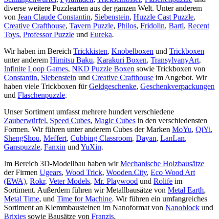
diverse weitere Puzzlearten aus der ganzen Welt. Unter anderem
von
Jean Claude Constantin
,
Siebenstein
,
Huzzle Cast Puzzle
,
Creative Crafthouse
,
Tavern Puzzle
,
Philos
,
Fridolin
,
Bartl
,
Recent
Toys
,
Professor Puzzle
und
Eureka
.
Wir haben im Bereich
Trickkisten
,
Knobelboxen
und
Trickboxen
unter anderem
Himitsu Baku
,
Karakuri Boxen
,
TransylvanyArt
,
Infinite Loop Games
,
NKD Puzzle Boxen
sowie Trickboxen von
Constantin
,
Siebenstein
und
Creative Crafthouse
im Angebot. Wir
haben viele Trickboxen für
Geldgeschenke
,
Geschenkverpackungen
und
Flaschenpuzzle
.
Unser Sortiment umfasst mehrere hundert verschiedene
Zauberwürfel
,
Speed Cubes
,
Magic Cubes
in den verschiedensten
Formen. Wir führen unter anderem Cubes der Marken
MoYu
,
QiYi
,
ShengShou
,
Meffert
,
Cubbing Classroom
,
Dayan
,
LanLan
,
Ganspuzzle
,
Fanxin
und
YuXin
.
Im Bereich 3D-Modellbau haben wir
Mechanische Holzbausätze
der Firmen
Ugears
,
Wood Trick
,
Wooden.City
,
Eco Wood Art
(EWA)
,
Rokr
,
Veter Models
,
Mr. Playwood
und
Rolife
im
Sortiment. Außerdem führen wir Metallbausätze von
Metal Earth
,
Metal Time
, und
Time for Machine
. Wir führen ein umfangreiches
Sortiment an Klemmbausteinen im Nanoformat von
Nanoblock
und
Brixies
sowie Bausätze von
Franzis
.