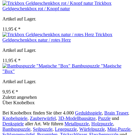
Trickbox
Geldgeschenkbox rot / Knopf natur
Artikel auf Lager.
11,95 € *
Trickbox
Geldgeschenkbox natur / rotes Herz
Artikel auf Lager.
11,95 € *
Bambuspuzzle "Magische
"Box"
Artikel auf Lager.
9,95 € *
Zuletzt angesehen
Über Knobelbox
Bei Knobelbox finden Sie über 4.000
Geduldsspiele
,
Brain Teaser
,
Knobelspiele
,
Zauberwürfel
,
3D-Modellbausätze
,
Puzzle
und
Denkspiele
aller Art. Wir führen
Metallpuzzle
,
Holzpuzzle
,
Bambuspuzzle
,
Seilpuzzle
,
Legepuzzle
,
Würfelpuzzle
,
Mini-Puzzle
,
Schlangenwürfel
,
Pyramiden
,
Trickschlösser
,
Flaschenpuzzle
und