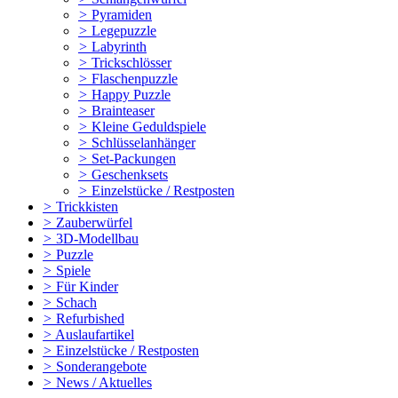
>
Pyramiden
>
Legepuzzle
>
Labyrinth
>
Trickschlösser
>
Flaschenpuzzle
>
Happy Puzzle
>
Brainteaser
>
Kleine Geduldspiele
>
Schlüsselanhänger
>
Set-Packungen
>
Geschenksets
>
Einzelstücke / Restposten
>
Trickkisten
>
Zauberwürfel
>
3D-Modellbau
>
Puzzle
>
Spiele
>
Für Kinder
>
Schach
>
Refurbished
>
Auslaufartikel
>
Einzelstücke / Restposten
>
Sonderangebote
>
News / Aktuelles