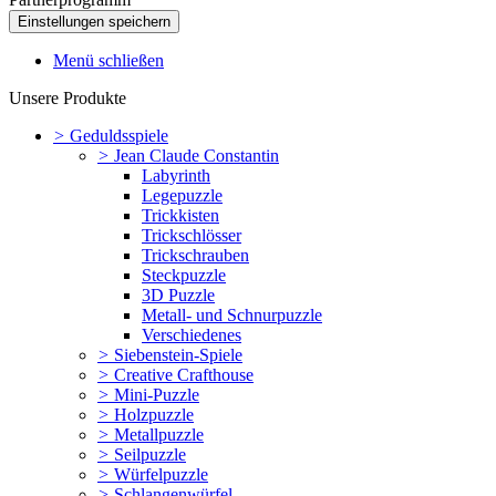
Menü schließen
Unsere Produkte
>
Geduldsspiele
>
Jean Claude Constantin
Labyrinth
Legepuzzle
Trickkisten
Trickschlösser
Trickschrauben
Steckpuzzle
3D Puzzle
Metall- und Schnurpuzzle
Verschiedenes
>
Siebenstein-Spiele
>
Creative Crafthouse
>
Mini-Puzzle
>
Holzpuzzle
>
Metallpuzzle
>
Seilpuzzle
>
Würfelpuzzle
>
Schlangenwürfel