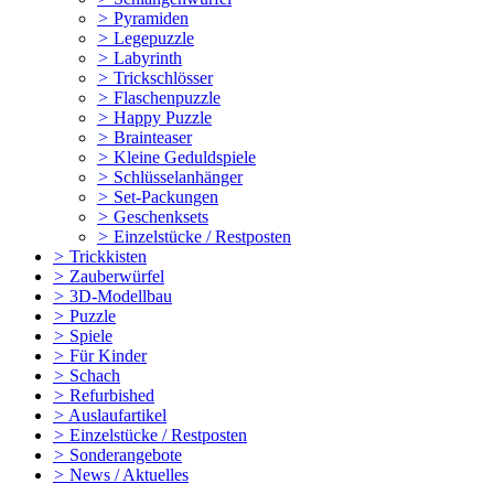
>
Pyramiden
>
Legepuzzle
>
Labyrinth
>
Trickschlösser
>
Flaschenpuzzle
>
Happy Puzzle
>
Brainteaser
>
Kleine Geduldspiele
>
Schlüsselanhänger
>
Set-Packungen
>
Geschenksets
>
Einzelstücke / Restposten
>
Trickkisten
>
Zauberwürfel
>
3D-Modellbau
>
Puzzle
>
Spiele
>
Für Kinder
>
Schach
>
Refurbished
>
Auslaufartikel
>
Einzelstücke / Restposten
>
Sonderangebote
>
News / Aktuelles