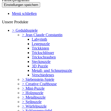
Menü schließen
Unsere Produkte
>
Geduldsspiele
>
Jean Claude Constantin
Labyrinth
Legepuzzle
Trickkisten
Trickschlösser
Trickschrauben
Steckpuzzle
3D Puzzle
Metall- und Schnurpuzzle
Verschiedenes
>
Siebenstein-Spiele
>
Creative Crafthouse
>
Mini-Puzzle
>
Holzpuzzle
>
Metallpuzzle
>
Seilpuzzle
>
Würfelpuzzle
>
Schlangenwürfel