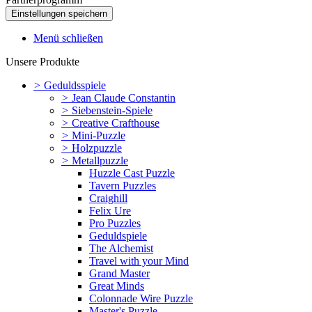
Menü schließen
Unsere Produkte
>
Geduldsspiele
>
Jean Claude Constantin
>
Siebenstein-Spiele
>
Creative Crafthouse
>
Mini-Puzzle
>
Holzpuzzle
>
Metallpuzzle
Huzzle Cast Puzzle
Tavern Puzzles
Craighill
Felix Ure
Pro Puzzles
Geduldspiele
The Alchemist
Travel with your Mind
Grand Master
Great Minds
Colonnade Wire Puzzle
Master's Puzzle