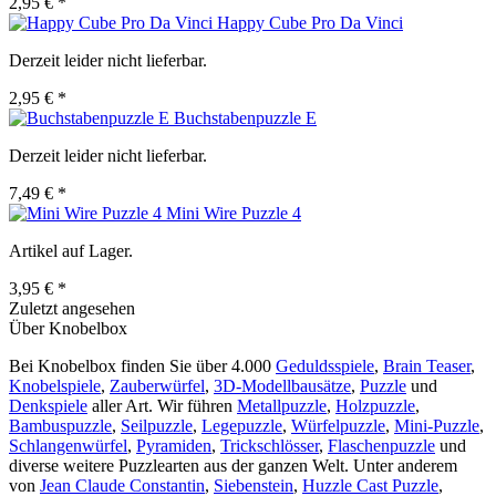
2,95 € *
Happy Cube Pro Da Vinci
Derzeit leider nicht lieferbar.
2,95 € *
Buchstabenpuzzle E
Derzeit leider nicht lieferbar.
7,49 € *
Mini Wire Puzzle 4
Artikel auf Lager.
3,95 € *
Zuletzt angesehen
Über Knobelbox
Bei Knobelbox finden Sie über 4.000
Geduldsspiele
,
Brain Teaser
,
Knobelspiele
,
Zauberwürfel
,
3D-Modellbausätze
,
Puzzle
und
Denkspiele
aller Art. Wir führen
Metallpuzzle
,
Holzpuzzle
,
Bambuspuzzle
,
Seilpuzzle
,
Legepuzzle
,
Würfelpuzzle
,
Mini-Puzzle
,
Schlangenwürfel
,
Pyramiden
,
Trickschlösser
,
Flaschenpuzzle
und
diverse weitere Puzzlearten aus der ganzen Welt. Unter anderem
von
Jean Claude Constantin
,
Siebenstein
,
Huzzle Cast Puzzle
,