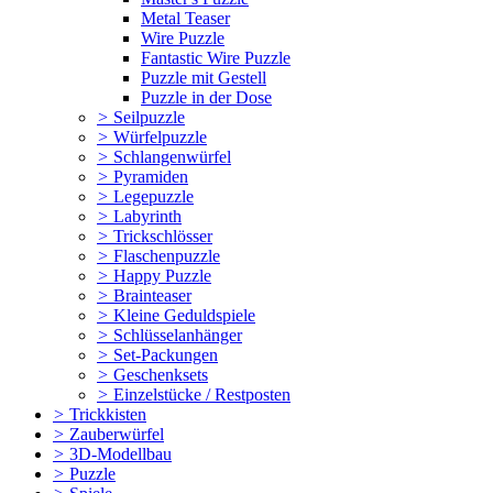
Metal Teaser
Wire Puzzle
Fantastic Wire Puzzle
Puzzle mit Gestell
Puzzle in der Dose
>
Seilpuzzle
>
Würfelpuzzle
>
Schlangenwürfel
>
Pyramiden
>
Legepuzzle
>
Labyrinth
>
Trickschlösser
>
Flaschenpuzzle
>
Happy Puzzle
>
Brainteaser
>
Kleine Geduldspiele
>
Schlüsselanhänger
>
Set-Packungen
>
Geschenksets
>
Einzelstücke / Restposten
>
Trickkisten
>
Zauberwürfel
>
3D-Modellbau
>
Puzzle