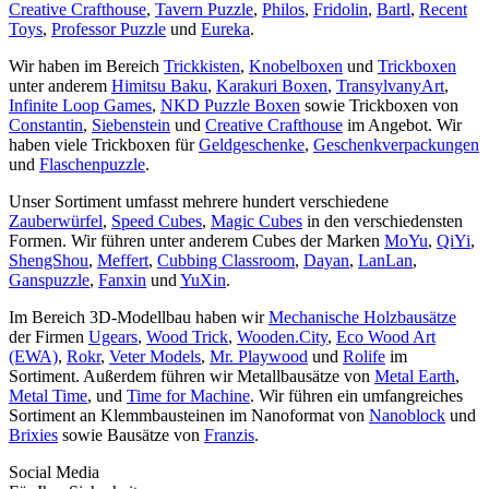
Creative Crafthouse
,
Tavern Puzzle
,
Philos
,
Fridolin
,
Bartl
,
Recent
Toys
,
Professor Puzzle
und
Eureka
.
Wir haben im Bereich
Trickkisten
,
Knobelboxen
und
Trickboxen
unter anderem
Himitsu Baku
,
Karakuri Boxen
,
TransylvanyArt
,
Infinite Loop Games
,
NKD Puzzle Boxen
sowie Trickboxen von
Constantin
,
Siebenstein
und
Creative Crafthouse
im Angebot. Wir
haben viele Trickboxen für
Geldgeschenke
,
Geschenkverpackungen
und
Flaschenpuzzle
.
Unser Sortiment umfasst mehrere hundert verschiedene
Zauberwürfel
,
Speed Cubes
,
Magic Cubes
in den verschiedensten
Formen. Wir führen unter anderem Cubes der Marken
MoYu
,
QiYi
,
ShengShou
,
Meffert
,
Cubbing Classroom
,
Dayan
,
LanLan
,
Ganspuzzle
,
Fanxin
und
YuXin
.
Im Bereich 3D-Modellbau haben wir
Mechanische Holzbausätze
der Firmen
Ugears
,
Wood Trick
,
Wooden.City
,
Eco Wood Art
(EWA)
,
Rokr
,
Veter Models
,
Mr. Playwood
und
Rolife
im
Sortiment. Außerdem führen wir Metallbausätze von
Metal Earth
,
Metal Time
, und
Time for Machine
. Wir führen ein umfangreiches
Sortiment an Klemmbausteinen im Nanoformat von
Nanoblock
und
Brixies
sowie Bausätze von
Franzis
.
Social Media