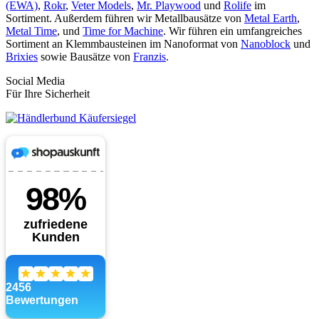
(EWA)
,
Rokr
,
Veter Models
,
Mr. Playwood
und
Rolife
im
Sortiment. Außerdem führen wir Metallbausätze von
Metal Earth
,
Metal Time
, und
Time for Machine
. Wir führen ein umfangreiches
Sortiment an Klemmbausteinen im Nanoformat von
Nanoblock
und
Brixies
sowie Bausätze von
Franzis
.
Social Media
Für Ihre Sicherheit