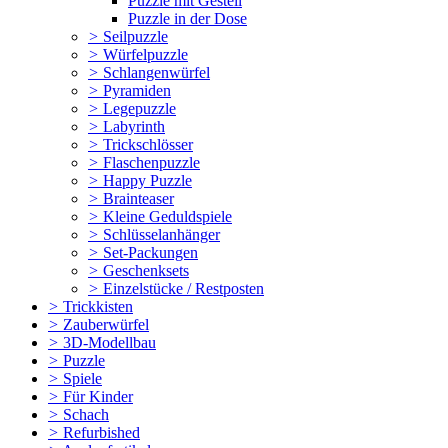
Puzzle mit Gestell
Puzzle in der Dose
>
Seilpuzzle
>
Würfelpuzzle
>
Schlangenwürfel
>
Pyramiden
>
Legepuzzle
>
Labyrinth
>
Trickschlösser
>
Flaschenpuzzle
>
Happy Puzzle
>
Brainteaser
>
Kleine Geduldspiele
>
Schlüsselanhänger
>
Set-Packungen
>
Geschenksets
>
Einzelstücke / Restposten
>
Trickkisten
>
Zauberwürfel
>
3D-Modellbau
>
Puzzle
>
Spiele
>
Für Kinder
>
Schach
>
Refurbished