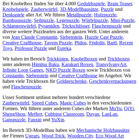
Bei Knobelbox finden Sie über 4.000
Geduldsspiele
,
Brain Teaser
,
Knobelspiele
,
Zauberwürfel
,
3D-Modellbausätze
,
Puzzle
und
Denkspiele
aller Art. Wir führen
Metallpuzzle
,
Holzpuzzle
,
Bambuspuzzle
,
Seilpuzzle
,
Legepuzzle
,
Würfelpuzzle
,
Mini-Puzzle
,
Schlangenwürfel
,
Pyramiden
,
Trickschlösser
,
Flaschenpuzzle
und
diverse weitere Puzzlearten aus der ganzen Welt. Unter anderem
von
Jean Claude Constantin
,
Siebenstein
,
Huzzle Cast Puzzle
,
Creative Crafthouse
,
Tavern Puzzle
,
Philos
,
Fridolin
,
Bartl
,
Recent
Toys
,
Professor Puzzle
und
Eureka
.
Wir haben im Bereich
Trickkisten
,
Knobelboxen
und
Trickboxen
unter anderem
Himitsu Baku
,
Karakuri Boxen
,
TransylvanyArt
,
Infinite Loop Games
,
NKD Puzzle Boxen
sowie Trickboxen von
Constantin
,
Siebenstein
und
Creative Crafthouse
im Angebot. Wir
haben viele Trickboxen für
Geldgeschenke
,
Geschenkverpackungen
und
Flaschenpuzzle
.
Unser Sortiment umfasst mehrere hundert verschiedene
Zauberwürfel
,
Speed Cubes
,
Magic Cubes
in den verschiedensten
Formen. Wir führen unter anderem Cubes der Marken
MoYu
,
QiYi
,
ShengShou
,
Meffert
,
Cubbing Classroom
,
Dayan
,
LanLan
,
Ganspuzzle
,
Fanxin
und
YuXin
.
Im Bereich 3D-Modellbau haben wir
Mechanische Holzbausätze
der Firmen
Ugears
,
Wood Trick
,
Wooden.City
,
Eco Wood Art