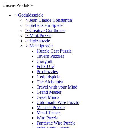
Unsere Produkte
>
Geduldsspiele
>
Jean Claude Constantin
>
Siebenstein-Spiele
>
Creative Crafthouse
>
Mini-Puzzle
>
Holzpuzzle
>
Metallpuzzle
Huzzle Cast Puzzle
Tavern Puzzles
Craighill
Felix Ure
Pro Puzzles
Geduldspiele
The Alchemist
Travel with your Mind
Grand Master
Great Minds
Colonnade Wire Puzzle
Master's Puzzle
Metal Teaser
Wire Puzzle
Fantastic Wire Puzzle