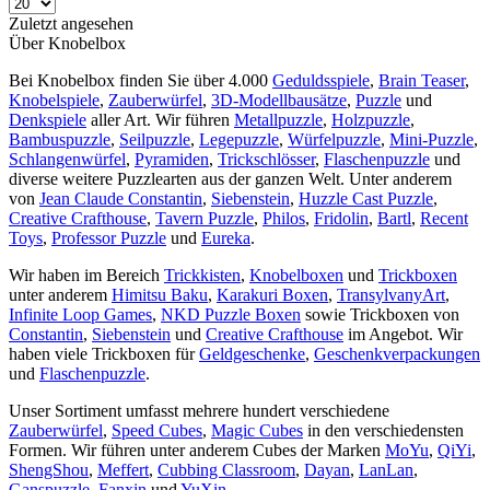
Zuletzt angesehen
Über Knobelbox
Bei Knobelbox finden Sie über 4.000
Geduldsspiele
,
Brain Teaser
,
Knobelspiele
,
Zauberwürfel
,
3D-Modellbausätze
,
Puzzle
und
Denkspiele
aller Art. Wir führen
Metallpuzzle
,
Holzpuzzle
,
Bambuspuzzle
,
Seilpuzzle
,
Legepuzzle
,
Würfelpuzzle
,
Mini-Puzzle
,
Schlangenwürfel
,
Pyramiden
,
Trickschlösser
,
Flaschenpuzzle
und
diverse weitere Puzzlearten aus der ganzen Welt. Unter anderem
von
Jean Claude Constantin
,
Siebenstein
,
Huzzle Cast Puzzle
,
Creative Crafthouse
,
Tavern Puzzle
,
Philos
,
Fridolin
,
Bartl
,
Recent
Toys
,
Professor Puzzle
und
Eureka
.
Wir haben im Bereich
Trickkisten
,
Knobelboxen
und
Trickboxen
unter anderem
Himitsu Baku
,
Karakuri Boxen
,
TransylvanyArt
,
Infinite Loop Games
,
NKD Puzzle Boxen
sowie Trickboxen von
Constantin
,
Siebenstein
und
Creative Crafthouse
im Angebot. Wir
haben viele Trickboxen für
Geldgeschenke
,
Geschenkverpackungen
und
Flaschenpuzzle
.
Unser Sortiment umfasst mehrere hundert verschiedene
Zauberwürfel
,
Speed Cubes
,
Magic Cubes
in den verschiedensten
Formen. Wir führen unter anderem Cubes der Marken
MoYu
,
QiYi
,
ShengShou
,
Meffert
,
Cubbing Classroom
,
Dayan
,
LanLan
,
Ganspuzzle
,
Fanxin
und
YuXin
.