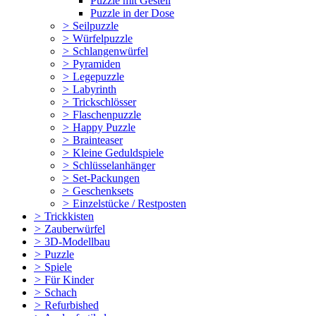
Puzzle mit Gestell
Puzzle in der Dose
>
Seilpuzzle
>
Würfelpuzzle
>
Schlangenwürfel
>
Pyramiden
>
Legepuzzle
>
Labyrinth
>
Trickschlösser
>
Flaschenpuzzle
>
Happy Puzzle
>
Brainteaser
>
Kleine Geduldspiele
>
Schlüsselanhänger
>
Set-Packungen
>
Geschenksets
>
Einzelstücke / Restposten
>
Trickkisten
>
Zauberwürfel
>
3D-Modellbau
>
Puzzle
>
Spiele
>
Für Kinder
>
Schach
>
Refurbished