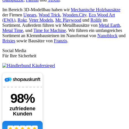
Im Bereich 3D-Modellbau haben wir
Mechanische Holzbausätze
der Firmen
Ugears
,
Wood Trick
,
Wooden.City
,
Eco Wood Art
(EWA)
,
Rokr
,
Veter Models
,
Mr. Playwood
und
Rolife
im
Sortiment. Außerdem führen wir Metallbausätze von
Metal Earth
,
Metal Time
, und
Time for Machine
. Wir führen ein umfangreiches
Sortiment an Klemmbausteinen im Nanoformat von
Nanoblock
und
Brixies
sowie Bausätze von
Franzis
.
Social Media
Für Ihre Sicherheit