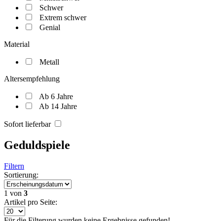
Schwer
Extrem schwer
Genial
Material
Metall
Altersempfehlung
Ab 6 Jahre
Ab 14 Jahre
Sofort lieferbar
Geduldspiele
Filtern
Sortierung:
1
von
3
Artikel pro Seite:
Für die Filterung wurden keine Ergebnisse gefunden!