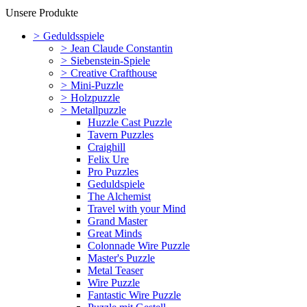
Unsere Produkte
>
Geduldsspiele
>
Jean Claude Constantin
>
Siebenstein-Spiele
>
Creative Crafthouse
>
Mini-Puzzle
>
Holzpuzzle
>
Metallpuzzle
Huzzle Cast Puzzle
Tavern Puzzles
Craighill
Felix Ure
Pro Puzzles
Geduldspiele
The Alchemist
Travel with your Mind
Grand Master
Great Minds
Colonnade Wire Puzzle
Master's Puzzle
Metal Teaser
Wire Puzzle
Fantastic Wire Puzzle