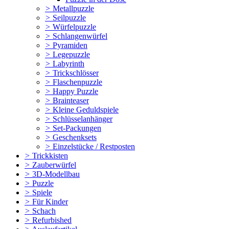
>
Metallpuzzle
>
Seilpuzzle
>
Würfelpuzzle
>
Schlangenwürfel
>
Pyramiden
>
Legepuzzle
>
Labyrinth
>
Trickschlösser
>
Flaschenpuzzle
>
Happy Puzzle
>
Brainteaser
>
Kleine Geduldspiele
>
Schlüsselanhänger
>
Set-Packungen
>
Geschenksets
>
Einzelstücke / Restposten
>
Trickkisten
>
Zauberwürfel
>
3D-Modellbau
>
Puzzle
>
Spiele
>
Für Kinder
>
Schach
>
Refurbished