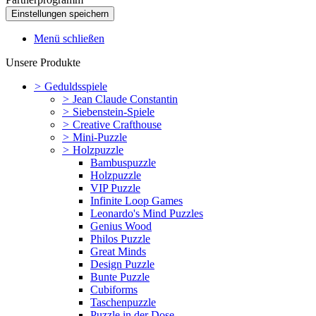
Menü schließen
Unsere Produkte
>
Geduldsspiele
>
Jean Claude Constantin
>
Siebenstein-Spiele
>
Creative Crafthouse
>
Mini-Puzzle
>
Holzpuzzle
Bambuspuzzle
Holzpuzzle
VIP Puzzle
Infinite Loop Games
Leonardo's Mind Puzzles
Genius Wood
Philos Puzzle
Great Minds
Design Puzzle
Bunte Puzzle
Cubiforms
Taschenpuzzle
Puzzle in der Dose