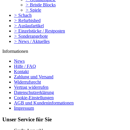
>
Bristle Blocks
>
Spiele
>
Schach
>
Refurbished
>
Auslaufartikel
>
Einzelstücke / Restposten
>
Sonderangebote
>
News / Aktuelles
Informationen
News
Hilfe / FAQ
Kontakt
Zahlung und Versand
Widerrufsrecht
Vertrag widerrufen
Datenschutzerklärung
Cookie-Einstellungen
AGB und Kundeninformationen
Impressum
Unser Service für Sie