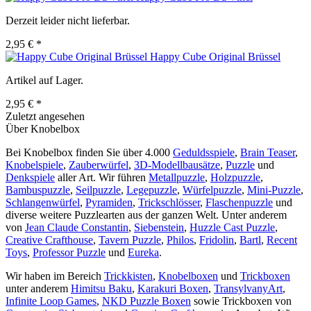
Derzeit leider nicht lieferbar.
2,95 € *
Happy Cube Original Brüssel
Artikel auf Lager.
2,95 € *
Zuletzt angesehen
Über Knobelbox
Bei Knobelbox finden Sie über 4.000
Geduldsspiele
,
Brain Teaser
,
Knobelspiele
,
Zauberwürfel
,
3D-Modellbausätze
,
Puzzle
und
Denkspiele
aller Art. Wir führen
Metallpuzzle
,
Holzpuzzle
,
Bambuspuzzle
,
Seilpuzzle
,
Legepuzzle
,
Würfelpuzzle
,
Mini-Puzzle
,
Schlangenwürfel
,
Pyramiden
,
Trickschlösser
,
Flaschenpuzzle
und
diverse weitere Puzzlearten aus der ganzen Welt. Unter anderem
von
Jean Claude Constantin
,
Siebenstein
,
Huzzle Cast Puzzle
,
Creative Crafthouse
,
Tavern Puzzle
,
Philos
,
Fridolin
,
Bartl
,
Recent
Toys
,
Professor Puzzle
und
Eureka
.
Wir haben im Bereich
Trickkisten
,
Knobelboxen
und
Trickboxen
unter anderem
Himitsu Baku
,
Karakuri Boxen
,
TransylvanyArt
,
Infinite Loop Games
,
NKD Puzzle Boxen
sowie Trickboxen von