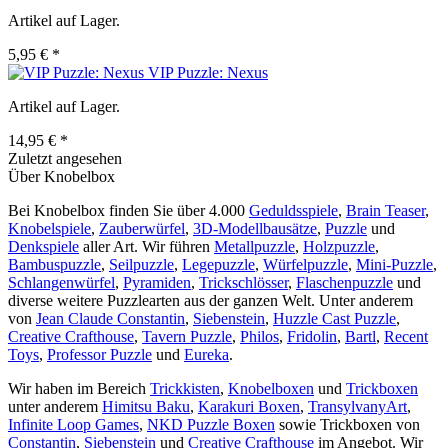
Artikel auf Lager.
5,95 € *
VIP Puzzle: Nexus
Artikel auf Lager.
14,95 € *
Zuletzt angesehen
Über Knobelbox
Bei Knobelbox finden Sie über 4.000
Geduldsspiele
,
Brain Teaser
,
Knobelspiele
,
Zauberwürfel
,
3D-Modellbausätze
,
Puzzle
und
Denkspiele
aller Art. Wir führen
Metallpuzzle
,
Holzpuzzle
,
Bambuspuzzle
,
Seilpuzzle
,
Legepuzzle
,
Würfelpuzzle
,
Mini-Puzzle
,
Schlangenwürfel
,
Pyramiden
,
Trickschlösser
,
Flaschenpuzzle
und
diverse weitere Puzzlearten aus der ganzen Welt. Unter anderem
von
Jean Claude Constantin
,
Siebenstein
,
Huzzle Cast Puzzle
,
Creative Crafthouse
,
Tavern Puzzle
,
Philos
,
Fridolin
,
Bartl
,
Recent
Toys
,
Professor Puzzle
und
Eureka
.
Wir haben im Bereich
Trickkisten
,
Knobelboxen
und
Trickboxen
unter anderem
Himitsu Baku
,
Karakuri Boxen
,
TransylvanyArt
,
Infinite Loop Games
,
NKD Puzzle Boxen
sowie Trickboxen von
Constantin
,
Siebenstein
und
Creative Crafthouse
im Angebot. Wir