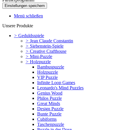
Menü schließen
Unsere Produkte
>
Geduldsspiele
>
Jean Claude Constantin
>
Siebenstein-Spiele
>
Creative Crafthouse
>
Mini-Puzzle
>
Holzpuzzle
Bambuspuzzle
Holzpuzzle
VIP Puzzle
Infinite Loop Games
Leonardo's Mind Puzzles
Genius Wood
Philos Puzzle
Great Minds
Design Puzzle
Bunte Puzzle
Cubiforms
Taschenpuzzle
Puzzle in der Dose