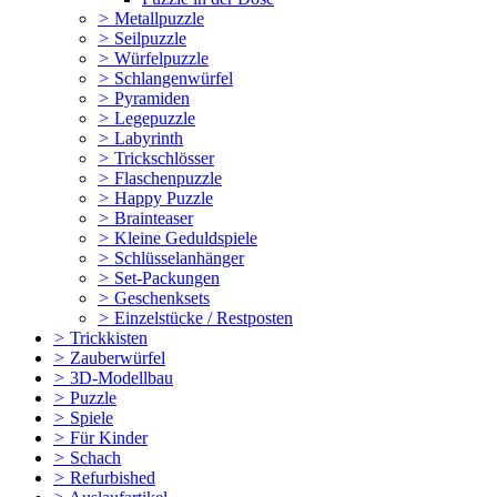
>
Metallpuzzle
>
Seilpuzzle
>
Würfelpuzzle
>
Schlangenwürfel
>
Pyramiden
>
Legepuzzle
>
Labyrinth
>
Trickschlösser
>
Flaschenpuzzle
>
Happy Puzzle
>
Brainteaser
>
Kleine Geduldspiele
>
Schlüsselanhänger
>
Set-Packungen
>
Geschenksets
>
Einzelstücke / Restposten
>
Trickkisten
>
Zauberwürfel
>
3D-Modellbau
>
Puzzle
>
Spiele
>
Für Kinder
>
Schach
>
Refurbished