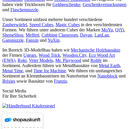
haben viele Trickboxen für
Geldgeschenke
,
Geschenkverpackungen
und
Flaschenpuzzle
.
Unser Sortiment umfasst mehrere hundert verschiedene
Zauberwürfel
,
Speed Cubes
,
Magic Cubes
in den verschiedensten
Formen. Wir führen unter anderem Cubes der Marken
MoYu
,
QiYi
,
ShengShou
,
Meffert
,
Cubbing Classroom
,
Dayan
,
LanLan
,
Ganspuzzle
,
Fanxin
und
YuXin
.
Im Bereich 3D-Modellbau haben wir
Mechanische Holzbausätze
der Firmen
Ugears
,
Wood Trick
,
Wooden.City
,
Eco Wood Art
(EWA)
,
Rokr
,
Veter Models
,
Mr. Playwood
und
Rolife
im
Sortiment. Außerdem führen wir Metallbausätze von
Metal Earth
,
Metal Time
, und
Time for Machine
. Wir führen ein umfangreiches
Sortiment an Klemmbausteinen im Nanoformat von
Nanoblock
und
Brixies
sowie Bausätze von
Franzis
.
Social Media
Für Ihre Sicherheit