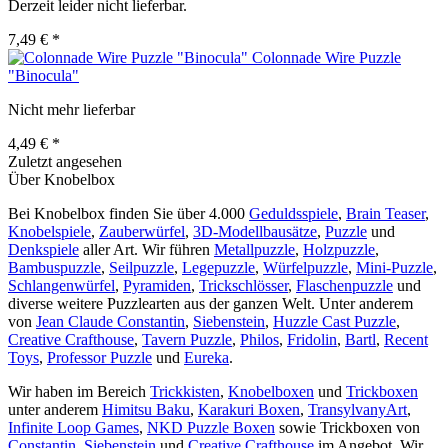
Derzeit leider nicht lieferbar.
7,49 € *
Colonnade Wire Puzzle
"Binocula"
Nicht mehr lieferbar
4,49 € *
Zuletzt angesehen
Über Knobelbox
Bei Knobelbox finden Sie über 4.000
Geduldsspiele
,
Brain Teaser
,
Knobelspiele
,
Zauberwürfel
,
3D-Modellbausätze
,
Puzzle
und
Denkspiele
aller Art. Wir führen
Metallpuzzle
,
Holzpuzzle
,
Bambuspuzzle
,
Seilpuzzle
,
Legepuzzle
,
Würfelpuzzle
,
Mini-Puzzle
,
Schlangenwürfel
,
Pyramiden
,
Trickschlösser
,
Flaschenpuzzle
und
diverse weitere Puzzlearten aus der ganzen Welt. Unter anderem
von
Jean Claude Constantin
,
Siebenstein
,
Huzzle Cast Puzzle
,
Creative Crafthouse
,
Tavern Puzzle
,
Philos
,
Fridolin
,
Bartl
,
Recent
Toys
,
Professor Puzzle
und
Eureka
.
Wir haben im Bereich
Trickkisten
,
Knobelboxen
und
Trickboxen
unter anderem
Himitsu Baku
,
Karakuri Boxen
,
TransylvanyArt
,
Infinite Loop Games
,
NKD Puzzle Boxen
sowie Trickboxen von
Constantin
,
Siebenstein
und
Creative Crafthouse
im Angebot. Wir