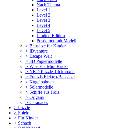
Nach Thema
Level 1
Level 2
Level 3
Level 4
Level 5
Limited Edition
Postkarten mit Modell
>
Bausätze für Kinder
>
IDventure
>
Escape Welt
>
3D Papiermodelle
>
Wise Elk Mini Bricks
>
NKD Puzzle Trickboxen
>
Franzis Elektro-Bausätze
>
Kugelbahnen
>
Solarmodelle
>
Schiffe aus Holz
>
Origami
>
Carapaces
>
Puzzle
>
Spiele
>
Für Kinder
>
Schach