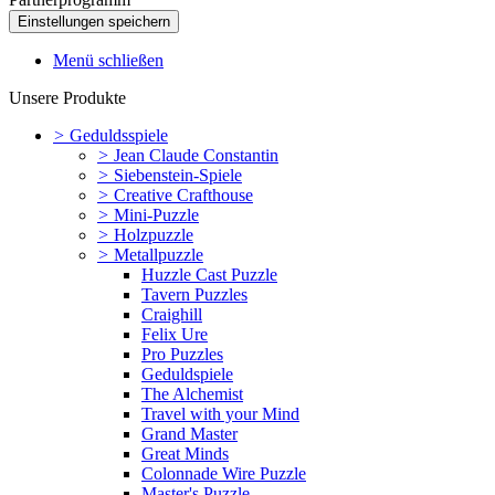
Menü schließen
Unsere Produkte
>
Geduldsspiele
>
Jean Claude Constantin
>
Siebenstein-Spiele
>
Creative Crafthouse
>
Mini-Puzzle
>
Holzpuzzle
>
Metallpuzzle
Huzzle Cast Puzzle
Tavern Puzzles
Craighill
Felix Ure
Pro Puzzles
Geduldspiele
The Alchemist
Travel with your Mind
Grand Master
Great Minds
Colonnade Wire Puzzle
Master's Puzzle