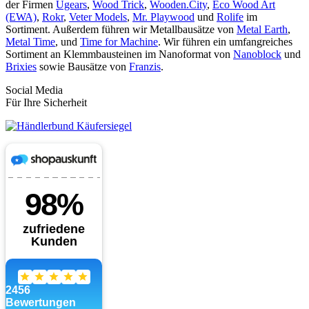
der Firmen
Ugears
,
Wood Trick
,
Wooden.City
,
Eco Wood Art
(EWA)
,
Rokr
,
Veter Models
,
Mr. Playwood
und
Rolife
im
Sortiment. Außerdem führen wir Metallbausätze von
Metal Earth
,
Metal Time
, und
Time for Machine
. Wir führen ein umfangreiches
Sortiment an Klemmbausteinen im Nanoformat von
Nanoblock
und
Brixies
sowie Bausätze von
Franzis
.
Social Media
Für Ihre Sicherheit