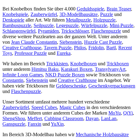
Bei Knobelbox finden Sie über 4.000
Geduldsspiele
,
Brain Teaser
,
Knobelspiele
,
Zauberwürfel
,
3D-Modellbausätze
,
Puzzle
und
Denkspiele
aller Art. Wir führen
Metallpuzzle
,
Holzpuzzle
,
Bambuspuzzle
,
Seilpuzzle
,
Legepuzzle
,
Würfelpuzzle
,
Mini-Puzzle
,
Schlangenwürfel
,
Pyramiden
,
Trickschlösser
,
Flaschenpuzzle
und
diverse weitere Puzzlearten aus der ganzen Welt. Unter anderem
von
Jean Claude Constantin
,
Siebenstein
,
Huzzle Cast Puzzle
,
Creative Crafthouse
,
Tavern Puzzle
,
Philos
,
Fridolin
,
Bartl
,
Recent
Toys
,
Professor Puzzle
und
Eureka
.
Wir haben im Bereich
Trickkisten
,
Knobelboxen
und
Trickboxen
unter anderem
Himitsu Baku
,
Karakuri Boxen
,
TransylvanyArt
,
Infinite Loop Games
,
NKD Puzzle Boxen
sowie Trickboxen von
Constantin
,
Siebenstein
und
Creative Crafthouse
im Angebot. Wir
haben viele Trickboxen für
Geldgeschenke
,
Geschenkverpackungen
und
Flaschenpuzzle
.
Unser Sortiment umfasst mehrere hundert verschiedene
Zauberwürfel
,
Speed Cubes
,
Magic Cubes
in den verschiedensten
Formen. Wir führen unter anderem Cubes der Marken
MoYu
,
QiYi
,
ShengShou
,
Meffert
,
Cubbing Classroom
,
Dayan
,
LanLan
,
Ganspuzzle
,
Fanxin
und
YuXin
.
Im Bereich 3D-Modellbau haben wir
Mechanische Holzbausätze