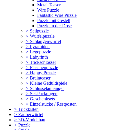
Metal Teaser
Wire Puzzle
Fantastic Wire Puzzle
Puzzle mit Gestell
Puzzle in der Dose
>
Seilpuzzle
>
Würfelpuzzle
>
Schlangenwürfel
>
Pyramiden
>
Legepuzzle
>
Labyrinth
>
Trickschlösser
>
Flaschenpuzzle
>
Happy Puzzle
>
Brainteaser
>
Kleine Geduldspiele
>
Schlüsselanhänger
>
Set-Packungen
>
Geschenksets
>
Einzelstücke / Restposten
>
Trickkisten
>
Zauberwürfel
>
3D-Modellbau
>
Puzzle