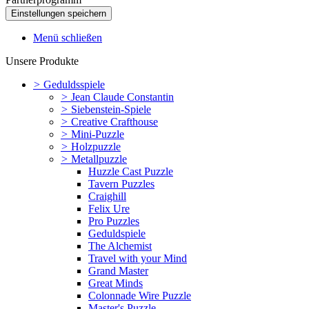
Menü schließen
Unsere Produkte
>
Geduldsspiele
>
Jean Claude Constantin
>
Siebenstein-Spiele
>
Creative Crafthouse
>
Mini-Puzzle
>
Holzpuzzle
>
Metallpuzzle
Huzzle Cast Puzzle
Tavern Puzzles
Craighill
Felix Ure
Pro Puzzles
Geduldspiele
The Alchemist
Travel with your Mind
Grand Master
Great Minds
Colonnade Wire Puzzle
Master's Puzzle