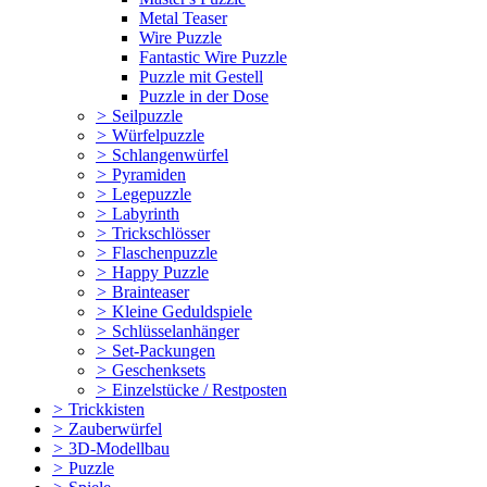
Metal Teaser
Wire Puzzle
Fantastic Wire Puzzle
Puzzle mit Gestell
Puzzle in der Dose
>
Seilpuzzle
>
Würfelpuzzle
>
Schlangenwürfel
>
Pyramiden
>
Legepuzzle
>
Labyrinth
>
Trickschlösser
>
Flaschenpuzzle
>
Happy Puzzle
>
Brainteaser
>
Kleine Geduldspiele
>
Schlüsselanhänger
>
Set-Packungen
>
Geschenksets
>
Einzelstücke / Restposten
>
Trickkisten
>
Zauberwürfel
>
3D-Modellbau
>
Puzzle