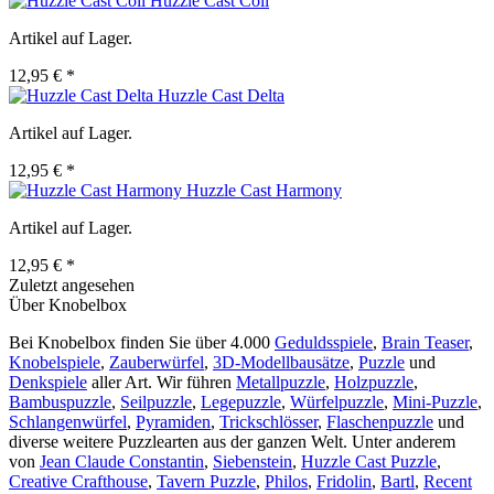
Huzzle Cast Coil
Artikel auf Lager.
12,95 € *
Huzzle Cast Delta
Artikel auf Lager.
12,95 € *
Huzzle Cast Harmony
Artikel auf Lager.
12,95 € *
Zuletzt angesehen
Über Knobelbox
Bei Knobelbox finden Sie über 4.000
Geduldsspiele
,
Brain Teaser
,
Knobelspiele
,
Zauberwürfel
,
3D-Modellbausätze
,
Puzzle
und
Denkspiele
aller Art. Wir führen
Metallpuzzle
,
Holzpuzzle
,
Bambuspuzzle
,
Seilpuzzle
,
Legepuzzle
,
Würfelpuzzle
,
Mini-Puzzle
,
Schlangenwürfel
,
Pyramiden
,
Trickschlösser
,
Flaschenpuzzle
und
diverse weitere Puzzlearten aus der ganzen Welt. Unter anderem
von
Jean Claude Constantin
,
Siebenstein
,
Huzzle Cast Puzzle
,
Creative Crafthouse
,
Tavern Puzzle
,
Philos
,
Fridolin
,
Bartl
,
Recent