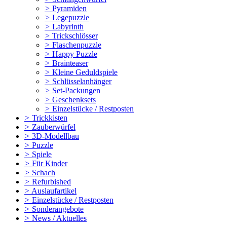
>
Pyramiden
>
Legepuzzle
>
Labyrinth
>
Trickschlösser
>
Flaschenpuzzle
>
Happy Puzzle
>
Brainteaser
>
Kleine Geduldspiele
>
Schlüsselanhänger
>
Set-Packungen
>
Geschenksets
>
Einzelstücke / Restposten
>
Trickkisten
>
Zauberwürfel
>
3D-Modellbau
>
Puzzle
>
Spiele
>
Für Kinder
>
Schach
>
Refurbished
>
Auslaufartikel
>
Einzelstücke / Restposten
>
Sonderangebote
>
News / Aktuelles