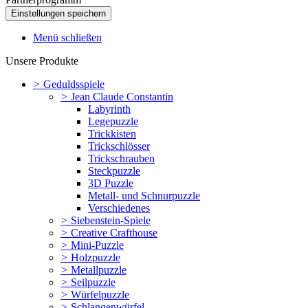
Menü schließen
Unsere Produkte
>
Geduldsspiele
>
Jean Claude Constantin
Labyrinth
Legepuzzle
Trickkisten
Trickschlösser
Trickschrauben
Steckpuzzle
3D Puzzle
Metall- und Schnurpuzzle
Verschiedenes
>
Siebenstein-Spiele
>
Creative Crafthouse
>
Mini-Puzzle
>
Holzpuzzle
>
Metallpuzzle
>
Seilpuzzle
>
Würfelpuzzle
>
Schlangenwürfel