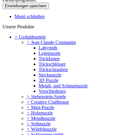
Menü schließen
Unsere Produkte
>
Geduldsspiele
>
Jean Claude Constantin
Labyrinth
Legepuzzle
Trickkisten
Trickschlösser
Trickschrauben
Steckpuzzle
3D Puzzle
Metall- und Schnurpuzzle
Verschiedenes
>
Siebenstein-Spiele
>
Creative Crafthouse
>
Mini-Puzzle
>
Holzpuzzle
>
Metallpuzzle
>
Seilpuzzle
>
Würfelpuzzle
>
Schlangenwürfel