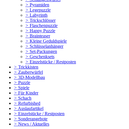
>
Pyramiden
>
Legepuzzle
>
Labyrinth
>
Trickschlösser
>
Flaschenpuzzle
>
Happy Puzzle
>
Brainteaser
>
Kleine Geduldspiele
>
Schlüsselanhänger
>
Set-Packungen
>
Geschenksets
>
Einzelstücke / Restposten
>
Trickkisten
>
Zauberwürfel
>
3D-Modellbau
>
Puzzle
>
Spiele
>
Für Kinder
>
Schach
>
Refurbished
>
Auslaufartikel
>
Einzelstücke / Restposten
>
Sonderangebote
>
News / Aktuelles