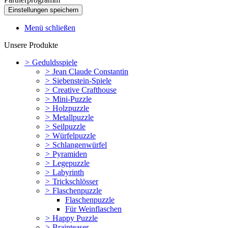
Menü schließen
Unsere Produkte
>
Geduldsspiele
>
Jean Claude Constantin
>
Siebenstein-Spiele
>
Creative Crafthouse
>
Mini-Puzzle
>
Holzpuzzle
>
Metallpuzzle
>
Seilpuzzle
>
Würfelpuzzle
>
Schlangenwürfel
>
Pyramiden
>
Legepuzzle
>
Labyrinth
>
Trickschlösser
>
Flaschenpuzzle
Flaschenpuzzle
Für Weinflaschen
>
Happy Puzzle
>
Brainteaser