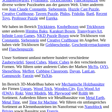
Schlangenwürfel
,
Pyramiden
,
Trickschlösser
,
Flaschenpuzzle
und
diverse weitere Puzzlearten aus der ganzen Welt. Unter anderem
von
Jean Claude Constantin
,
Siebenstein
,
Huzzle Cast Puzzle
,
Creative Crafthouse
,
Tavern Puzzle
,
Philos
,
Fridolin
,
Bartl
,
Recent
Toys
,
Professor Puzzle
und
Eureka
.
Wir haben im Bereich
Trickkisten
,
Knobelboxen
und
Trickboxen
unter anderem
Himitsu Baku
,
Karakuri Boxen
,
TransylvanyArt
,
Infinite Loop Games
,
NKD Puzzle Boxen
sowie Trickboxen von
Constantin
,
Siebenstein
und
Creative Crafthouse
im Angebot. Wir
haben viele Trickboxen für
Geldgeschenke
,
Geschenkverpackungen
und
Flaschenpuzzle
.
Unser Sortiment umfasst mehrere hundert verschiedene
Zauberwürfel
,
Speed Cubes
,
Magic Cubes
in den verschiedensten
Formen. Wir führen unter anderem Cubes der Marken
MoYu
,
QiYi
,
ShengShou
,
Meffert
,
Cubbing Classroom
,
Dayan
,
LanLan
,
Ganspuzzle
,
Fanxin
und
YuXin
.
Im Bereich 3D-Modellbau haben wir
Mechanische Holzbausätze
der Firmen
Ugears
,
Wood Trick
,
Wooden.City
,
Eco Wood Art
(EWA)
,
Rokr
,
Veter Models
,
Mr. Playwood
und
Rolife
im
Sortiment. Außerdem führen wir Metallbausätze von
Metal Earth
,
Metal Time
, und
Time for Machine
. Wir führen ein umfangreiches
Sortiment an Klemmbausteinen im Nanoformat von
Nanoblock
und
Brixies
sowie Bausätze von
Franzis
.