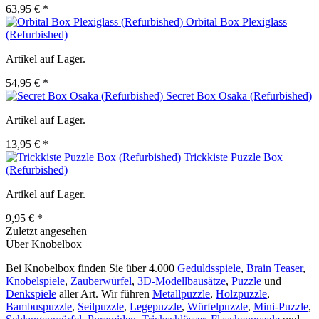
63,95 € *
Orbital Box Plexiglass
(Refurbished)
Artikel auf Lager.
54,95 € *
Secret Box Osaka (Refurbished)
Artikel auf Lager.
13,95 € *
Trickkiste Puzzle Box
(Refurbished)
Artikel auf Lager.
9,95 € *
Zuletzt angesehen
Über Knobelbox
Bei Knobelbox finden Sie über 4.000
Geduldsspiele
,
Brain Teaser
,
Knobelspiele
,
Zauberwürfel
,
3D-Modellbausätze
,
Puzzle
und
Denkspiele
aller Art. Wir führen
Metallpuzzle
,
Holzpuzzle
,
Bambuspuzzle
,
Seilpuzzle
,
Legepuzzle
,
Würfelpuzzle
,
Mini-Puzzle
,