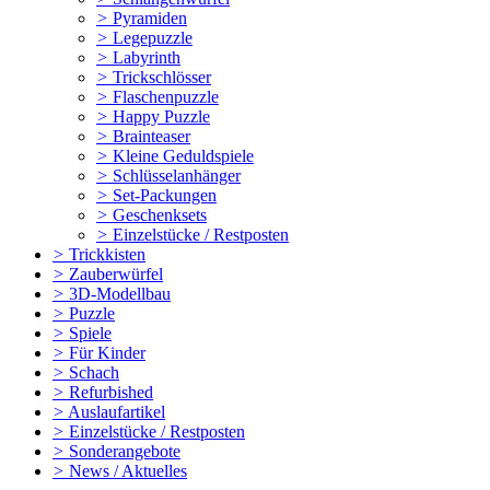
>
Pyramiden
>
Legepuzzle
>
Labyrinth
>
Trickschlösser
>
Flaschenpuzzle
>
Happy Puzzle
>
Brainteaser
>
Kleine Geduldspiele
>
Schlüsselanhänger
>
Set-Packungen
>
Geschenksets
>
Einzelstücke / Restposten
>
Trickkisten
>
Zauberwürfel
>
3D-Modellbau
>
Puzzle
>
Spiele
>
Für Kinder
>
Schach
>
Refurbished
>
Auslaufartikel
>
Einzelstücke / Restposten
>
Sonderangebote
>
News / Aktuelles