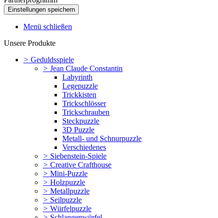
Menü schließen
Unsere Produkte
>
Geduldsspiele
>
Jean Claude Constantin
Labyrinth
Legepuzzle
Trickkisten
Trickschlösser
Trickschrauben
Steckpuzzle
3D Puzzle
Metall- und Schnurpuzzle
Verschiedenes
>
Siebenstein-Spiele
>
Creative Crafthouse
>
Mini-Puzzle
>
Holzpuzzle
>
Metallpuzzle
>
Seilpuzzle
>
Würfelpuzzle
>
Schlangenwürfel