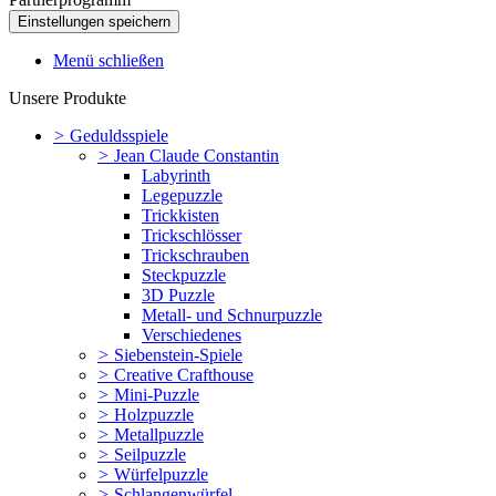
Menü schließen
Unsere Produkte
>
Geduldsspiele
>
Jean Claude Constantin
Labyrinth
Legepuzzle
Trickkisten
Trickschlösser
Trickschrauben
Steckpuzzle
3D Puzzle
Metall- und Schnurpuzzle
Verschiedenes
>
Siebenstein-Spiele
>
Creative Crafthouse
>
Mini-Puzzle
>
Holzpuzzle
>
Metallpuzzle
>
Seilpuzzle
>
Würfelpuzzle
>
Schlangenwürfel