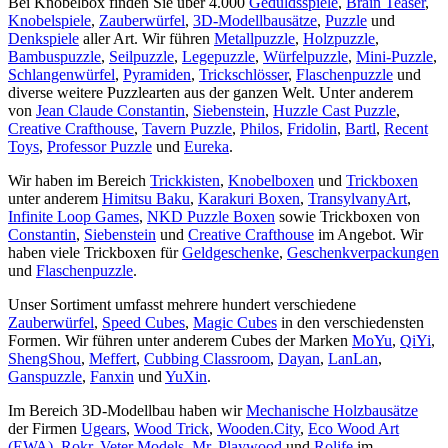
Bei Knobelbox finden Sie über 4.000
Geduldsspiele
,
Brain Teaser
,
Knobelspiele
,
Zauberwürfel
,
3D-Modellbausätze
,
Puzzle
und
Denkspiele
aller Art. Wir führen
Metallpuzzle
,
Holzpuzzle
,
Bambuspuzzle
,
Seilpuzzle
,
Legepuzzle
,
Würfelpuzzle
,
Mini-Puzzle
,
Schlangenwürfel
,
Pyramiden
,
Trickschlösser
,
Flaschenpuzzle
und
diverse weitere Puzzlearten aus der ganzen Welt. Unter anderem
von
Jean Claude Constantin
,
Siebenstein
,
Huzzle Cast Puzzle
,
Creative Crafthouse
,
Tavern Puzzle
,
Philos
,
Fridolin
,
Bartl
,
Recent
Toys
,
Professor Puzzle
und
Eureka
.
Wir haben im Bereich
Trickkisten
,
Knobelboxen
und
Trickboxen
unter anderem
Himitsu Baku
,
Karakuri Boxen
,
TransylvanyArt
,
Infinite Loop Games
,
NKD Puzzle Boxen
sowie Trickboxen von
Constantin
,
Siebenstein
und
Creative Crafthouse
im Angebot. Wir
haben viele Trickboxen für
Geldgeschenke
,
Geschenkverpackungen
und
Flaschenpuzzle
.
Unser Sortiment umfasst mehrere hundert verschiedene
Zauberwürfel
,
Speed Cubes
,
Magic Cubes
in den verschiedensten
Formen. Wir führen unter anderem Cubes der Marken
MoYu
,
QiYi
,
ShengShou
,
Meffert
,
Cubbing Classroom
,
Dayan
,
LanLan
,
Ganspuzzle
,
Fanxin
und
YuXin
.
Im Bereich 3D-Modellbau haben wir
Mechanische Holzbausätze
der Firmen
Ugears
,
Wood Trick
,
Wooden.City
,
Eco Wood Art
(EWA)
,
Rokr
,
Veter Models
,
Mr. Playwood
und
Rolife
im