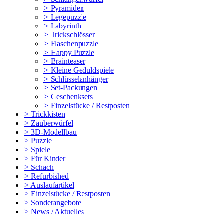
>
Pyramiden
>
Legepuzzle
>
Labyrinth
>
Trickschlösser
>
Flaschenpuzzle
>
Happy Puzzle
>
Brainteaser
>
Kleine Geduldspiele
>
Schlüsselanhänger
>
Set-Packungen
>
Geschenksets
>
Einzelstücke / Restposten
>
Trickkisten
>
Zauberwürfel
>
3D-Modellbau
>
Puzzle
>
Spiele
>
Für Kinder
>
Schach
>
Refurbished
>
Auslaufartikel
>
Einzelstücke / Restposten
>
Sonderangebote
>
News / Aktuelles