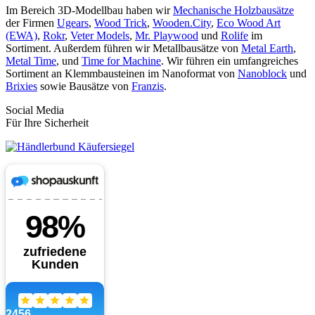
Im Bereich 3D-Modellbau haben wir
Mechanische Holzbausätze
der Firmen
Ugears
,
Wood Trick
,
Wooden.City
,
Eco Wood Art
(EWA)
,
Rokr
,
Veter Models
,
Mr. Playwood
und
Rolife
im
Sortiment. Außerdem führen wir Metallbausätze von
Metal Earth
,
Metal Time
, und
Time for Machine
. Wir führen ein umfangreiches
Sortiment an Klemmbausteinen im Nanoformat von
Nanoblock
und
Brixies
sowie Bausätze von
Franzis
.
Social Media
Für Ihre Sicherheit