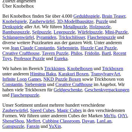
Zuletzt angesehen
Über Knobelbox
Bei Knobelbox finden Sie über 4.000
Geduldsspiele
,
Brain Teaser
,
Knobelspiele
,
Zauberwürfel
,
3D-Modellbausätze
,
Puzzle
und
Denkspiele
aller Art. Wir führen
Metallpuzzle
,
Holzpuzzle
,
Bambuspuzzle
,
Seilpuzzle
,
Legepuzzle
,
Würfelpuzzle
,
Mini-Puzzle
,
Schlangenwürfel
,
Pyramiden
,
Trickschlösser
,
Flaschenpuzzle
und
diverse weitere Puzzlearten aus der ganzen Welt. Unter anderem
von
Jean Claude Constantin
,
Siebenstein
,
Huzzle Cast Puzzle
,
Creative Crafthouse
,
Tavern Puzzle
,
Philos
,
Fridolin
,
Bartl
,
Recent
Toys
,
Professor Puzzle
und
Eureka
.
Wir haben im Bereich
Trickkisten
,
Knobelboxen
und
Trickboxen
unter anderem
Himitsu Baku
,
Karakuri Boxen
,
TransylvanyArt
,
Infinite Loop Games
,
NKD Puzzle Boxen
sowie Trickboxen von
Constantin
,
Siebenstein
und
Creative Crafthouse
im Angebot. Wir
haben viele Trickboxen für
Geldgeschenke
,
Geschenkverpackungen
und
Flaschenpuzzle
.
Unser Sortiment umfasst mehrere hundert verschiedene
Zauberwürfel
,
Speed Cubes
,
Magic Cubes
in den verschiedensten
Formen. Wir führen unter anderem Cubes der Marken
MoYu
,
QiYi
,
ShengShou
,
Meffert
,
Cubbing Classroom
,
Dayan
,
LanLan
,
Ganspuzzle
,
Fanxin
und
YuXin
.