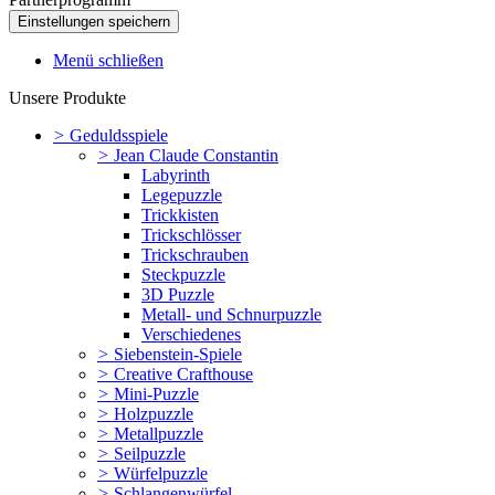
Menü schließen
Unsere Produkte
>
Geduldsspiele
>
Jean Claude Constantin
Labyrinth
Legepuzzle
Trickkisten
Trickschlösser
Trickschrauben
Steckpuzzle
3D Puzzle
Metall- und Schnurpuzzle
Verschiedenes
>
Siebenstein-Spiele
>
Creative Crafthouse
>
Mini-Puzzle
>
Holzpuzzle
>
Metallpuzzle
>
Seilpuzzle
>
Würfelpuzzle
>
Schlangenwürfel