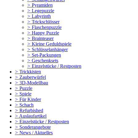
>
Pyramiden
>
Legepuzzle
>
Labyrinth
>
Trickschlösser
>
Flaschenpuzzle
>
Happy Puzzle
>
Brainteaser
>
Kleine Geduldspiele
>
Schlüsselanhänger
>
Set-Packungen
>
Geschenksets
>
Einzelstücke / Restposten
>
Trickkisten
>
Zauberwürfel
>
3D-Modellbau
>
Puzzle
>
Spiele
>
Für Kinder
>
Schach
>
Refurbished
>
Auslaufartikel
>
Einzelstücke / Restposten
>
Sonderangebote
>
News / Aktuelles