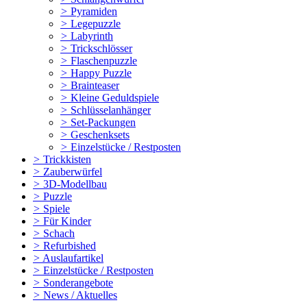
>
Pyramiden
>
Legepuzzle
>
Labyrinth
>
Trickschlösser
>
Flaschenpuzzle
>
Happy Puzzle
>
Brainteaser
>
Kleine Geduldspiele
>
Schlüsselanhänger
>
Set-Packungen
>
Geschenksets
>
Einzelstücke / Restposten
>
Trickkisten
>
Zauberwürfel
>
3D-Modellbau
>
Puzzle
>
Spiele
>
Für Kinder
>
Schach
>
Refurbished
>
Auslaufartikel
>
Einzelstücke / Restposten
>
Sonderangebote
>
News / Aktuelles