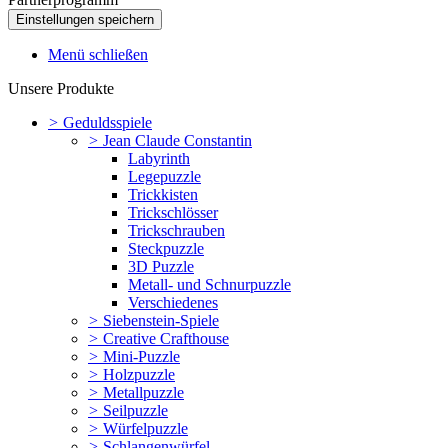
Menü schließen
Unsere Produkte
>
Geduldsspiele
>
Jean Claude Constantin
Labyrinth
Legepuzzle
Trickkisten
Trickschlösser
Trickschrauben
Steckpuzzle
3D Puzzle
Metall- und Schnurpuzzle
Verschiedenes
>
Siebenstein-Spiele
>
Creative Crafthouse
>
Mini-Puzzle
>
Holzpuzzle
>
Metallpuzzle
>
Seilpuzzle
>
Würfelpuzzle
>
Schlangenwürfel