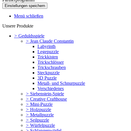
Menü schließen
Unsere Produkte
>
Geduldsspiele
>
Jean Claude Constantin
Labyrinth
Legepuzzle
Trickkisten
Trickschlösser
Trickschrauben
Steckpuzzle
3D Puzzle
Metall- und Schnurpuzzle
Verschiedenes
>
Siebenstein-Spiele
>
Creative Crafthouse
>
Mini-Puzzle
>
Holzpuzzle
>
Metallpuzzle
>
Seilpuzzle
>
Würfelpuzzle
>
Schlangenwürfel