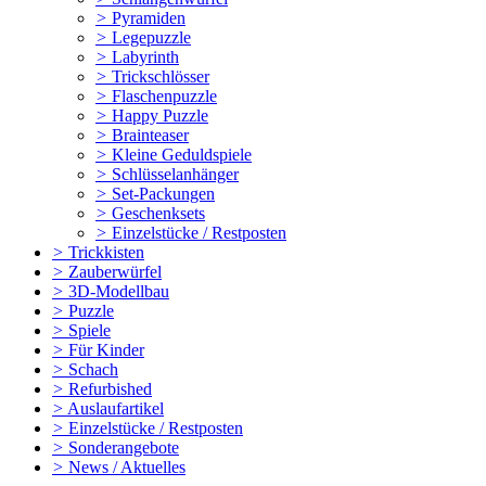
>
Pyramiden
>
Legepuzzle
>
Labyrinth
>
Trickschlösser
>
Flaschenpuzzle
>
Happy Puzzle
>
Brainteaser
>
Kleine Geduldspiele
>
Schlüsselanhänger
>
Set-Packungen
>
Geschenksets
>
Einzelstücke / Restposten
>
Trickkisten
>
Zauberwürfel
>
3D-Modellbau
>
Puzzle
>
Spiele
>
Für Kinder
>
Schach
>
Refurbished
>
Auslaufartikel
>
Einzelstücke / Restposten
>
Sonderangebote
>
News / Aktuelles