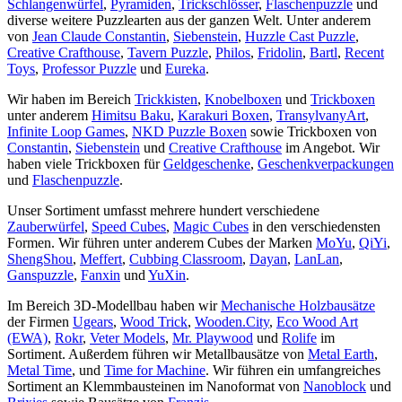
Schlangenwürfel
,
Pyramiden
,
Trickschlösser
,
Flaschenpuzzle
und
diverse weitere Puzzlearten aus der ganzen Welt. Unter anderem
von
Jean Claude Constantin
,
Siebenstein
,
Huzzle Cast Puzzle
,
Creative Crafthouse
,
Tavern Puzzle
,
Philos
,
Fridolin
,
Bartl
,
Recent
Toys
,
Professor Puzzle
und
Eureka
.
Wir haben im Bereich
Trickkisten
,
Knobelboxen
und
Trickboxen
unter anderem
Himitsu Baku
,
Karakuri Boxen
,
TransylvanyArt
,
Infinite Loop Games
,
NKD Puzzle Boxen
sowie Trickboxen von
Constantin
,
Siebenstein
und
Creative Crafthouse
im Angebot. Wir
haben viele Trickboxen für
Geldgeschenke
,
Geschenkverpackungen
und
Flaschenpuzzle
.
Unser Sortiment umfasst mehrere hundert verschiedene
Zauberwürfel
,
Speed Cubes
,
Magic Cubes
in den verschiedensten
Formen. Wir führen unter anderem Cubes der Marken
MoYu
,
QiYi
,
ShengShou
,
Meffert
,
Cubbing Classroom
,
Dayan
,
LanLan
,
Ganspuzzle
,
Fanxin
und
YuXin
.
Im Bereich 3D-Modellbau haben wir
Mechanische Holzbausätze
der Firmen
Ugears
,
Wood Trick
,
Wooden.City
,
Eco Wood Art
(EWA)
,
Rokr
,
Veter Models
,
Mr. Playwood
und
Rolife
im
Sortiment. Außerdem führen wir Metallbausätze von
Metal Earth
,
Metal Time
, und
Time for Machine
. Wir führen ein umfangreiches
Sortiment an Klemmbausteinen im Nanoformat von
Nanoblock
und