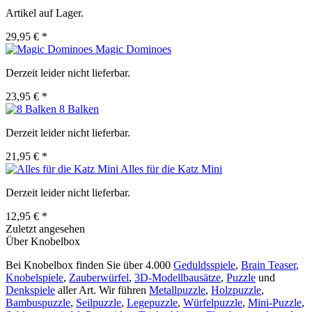
Artikel auf Lager.
29,95 € *
Magic Dominoes
Derzeit leider nicht lieferbar.
23,95 € *
8 Balken
Derzeit leider nicht lieferbar.
21,95 € *
Alles für die Katz Mini
Derzeit leider nicht lieferbar.
12,95 € *
Zuletzt angesehen
Über Knobelbox
Bei Knobelbox finden Sie über 4.000
Geduldsspiele
,
Brain Teaser
,
Knobelspiele
,
Zauberwürfel
,
3D-Modellbausätze
,
Puzzle
und
Denkspiele
aller Art. Wir führen
Metallpuzzle
,
Holzpuzzle
,
Bambuspuzzle
,
Seilpuzzle
,
Legepuzzle
,
Würfelpuzzle
,
Mini-Puzzle
,